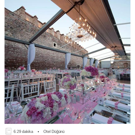
6:29 dakika
•
Otel Düğünü