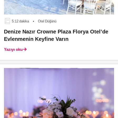
5:12 dakika
•
Otel Düğünü
Denize Nazır Crowne Plaza Florya Otel’de
Evlenmenin Keyfine Varın
Yazıyı oku