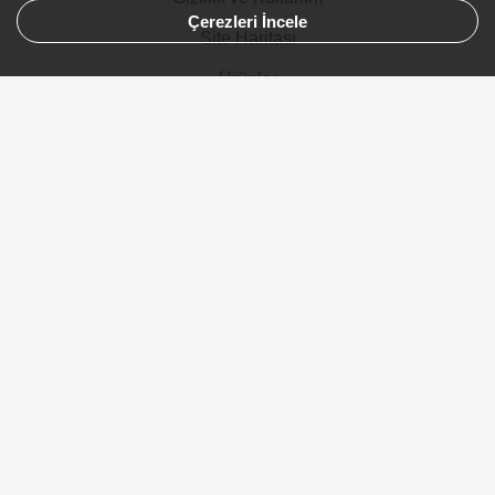
Çerezleri İncele
Site Haritası
Ürünler
Şehirler
Gelinlik
Avustralya
Kanada
Almanya
Suudi Arabistan
© 2007-2026 Düğün.com Tüm hakları saklıdır. Düğün ve