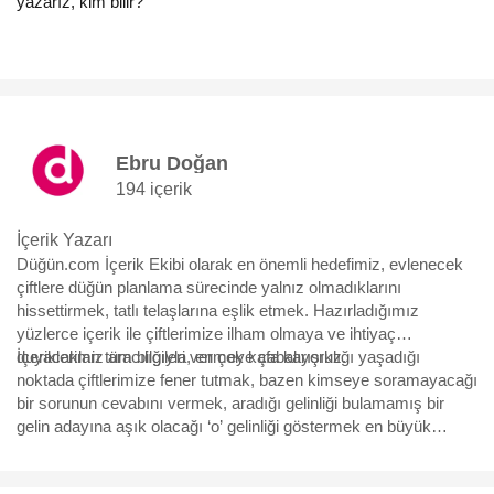
yazarız, kim bilir?
Ebru Doğan
194 içerik
İçerik Yazarı
Düğün.com İçerik Ekibi olarak en önemli hedefimiz, evlenecek
çiftlere düğün planlama sürecinde yalnız olmadıklarını
hissettirmek, tatlı telaşlarına eşlik etmek. Hazırladığımız
yüzlerce içerik ile çiftlerimize ilham olmaya ve ihtiyaç
duyacakları tüm bilgileri vermeye çabalıyoruz.
İçeriklerimiz aracılığıyla, en çok kafa karışıklığı yaşadığı
noktada çiftlerimize fener tutmak, bazen kimseye soramayacağı
bir sorunun cevabını vermek, aradığı gelinliği bulamamış bir
gelin adayına aşık olacağı ‘o’ gelinliği göstermek en büyük
motivasyonumuz. Yürüdükleri bu uzun, bazen eğlenceli bazen
çetin yolda, yüzbinlerce çiftin yol arkadaşı olmaktan büyük