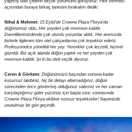
yapmış olan çiftlerin birçok yorumunu görüyoruz. Fikir vermesi
açısından buraya birkaç tanesini bırakalım dedik:
Nihal & Mehmet:
15 Eylül'de Crowne Plaza Florya'da
düğünümüz oldu. Her şeyden çok memnun kaldık.
Davetlilerimizdende çok olumlu yorumlar aldık. Her anımızda
bizlerle ilgilenen tüm otel çalışanlarına çok teşekkür ederiz.
Profesyonelce yönetildi her şey. Yemekler çok lezzetli, hizmet
güzeldi. Biz açık alanda düğün yaptık ve her şeyden çok
memnun kaldık. İyi ki bu oteli seçtik diyoruz.
Ceren & Görkem:
Düğünümüzü başından sonuna kadar
kusursuz takibiniz, hiç bir detayı atlamadığınız, düğün
sürecinden önce göstermiş olduğunuz sabrınız ve her zaman
karşılaştığımız güler yüzünüz için başta size; sonrasında
Crowne Plaza Florya ekibine sonsuz teşekkürler! Sayenizde
unutulmaz bir gün geçirdik.