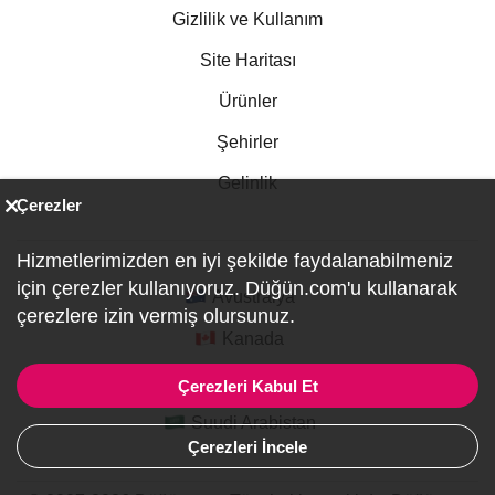
Gizlilik ve Kullanım
Site Haritası
Ürünler
Şehirler
Gelinlik
Çerezler
Hizmetlerimizden en iyi şekilde faydalanabilmeniz
için çerezler kullanıyoruz. Düğün.com'u kullanarak
Avustralya
çerezlere izin vermiş olursunuz.
Kanada
Almanya
Çerezleri Kabul Et
Suudi Arabistan
Çerezleri İncele