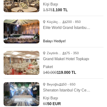
Kişi Başı
1.575
1.100 TL
Küçükçekmece
200 - 850
Elite World Grand İstanbul Basın Ekspres
Balayı Hediye!
Zeytinburnu
75 - 350
Grand Makel Hotel Topkapı
Paket
140.000
119.000 TL
Beyoğlu
50 - 650
Sheraton İstanbul City Center
Kişi Başı
60
50 EUR