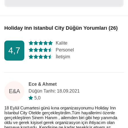
Holiday Inn Istanbul City Düğün Yorumları (26)
Kalite
4,7
Personel
İletişim
Ece & Ahmet
E&A
Düğün Tarihi: 18.09.2021
5,0
18 Eylül Cumartesi günü kına organizasyonumu Holiday Inn
İstanbul City Otelde gerçekleştirdim.Tüm hayallerimi özenle
gerçekleştiren Sinem Hanım , ailemden biri gibi hep yanımda
oldu ve gerek kişisel gerek organizasyon için ihtiyacım olan
herşeye koşturdu. Kendisine ne kadar teşekkür etsem az.