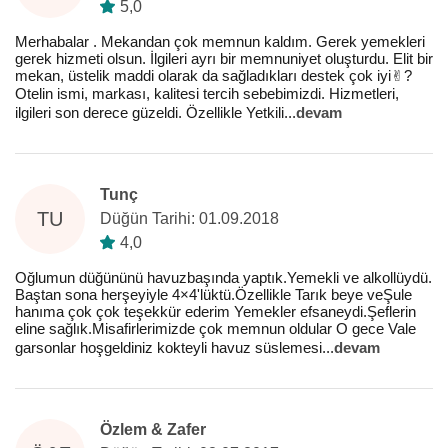
5,0
Merhabalar . Mekandan çok memnun kaldım. Gerek yemekleri
gerek hizmeti olsun. İlgileri ayrı bir memnuniyet oluşturdu. Elit bir
mekan, üstelik maddi olarak da sağladıkları destek çok iyi✌?
Otelin ismi, markası, kalitesi tercih sebebimizdi. Hizmetleri,
ilgileri son derece güzeldi. Özellikle Yetkili
...
devam
Tunç
TU
Düğün Tarihi: 01.09.2018
4,0
Oğlumun düğününü havuzbaşında yaptık.Yemekli ve alkollüydü.
Baştan sona herşeyiyle 4×4'lüktü.Özellikle Tarık beye veŞule
hanıma çok çok teşekkür ederim Yemekler efsaneydi.Şeflerin
eline sağlık.Misafirlerimizde çok memnun oldular O gece Vale
garsonlar hoşgeldiniz kokteyli havuz süslemesi
...
devam
Özlem & Zafer