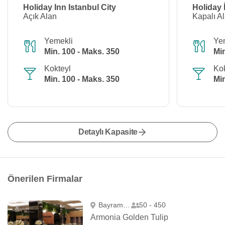
Holiday Inn Istanbul City
Holiday 
Açık Alan
Kapalı A
Yemekli
Ye
Min. 100 - Maks. 350
Min
Kokteyl
Kok
Min. 100 - Maks. 350
Min
Detaylı Kapasite
Önerilen Firmalar
Bayrampaşa
50 - 450
Armonia Golden Tulip