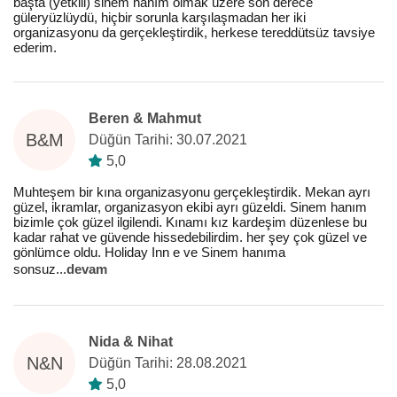
başta (yetkili) sinem hanım olmak üzere son derece
güleryüzlüydü, hiçbir sorunla karşılaşmadan her iki
organizasyonu da gerçekleştirdik, herkese tereddütsüz tavsiye
ederim.
Beren & Mahmut
B&M
Düğün Tarihi: 30.07.2021
5,0
Muhteşem bir kına organizasyonu gerçekleştirdik. Mekan ayrı
güzel, ikramlar, organizasyon ekibi ayrı güzeldi. Sinem hanım
bizimle çok güzel ilgilendi. Kınamı kız kardeşim düzenlese bu
kadar rahat ve güvende hissedebilirdim. her şey çok güzel ve
gönlümce oldu. Holiday Inn e ve Sinem hanıma
sonsuz
...
devam
Nida & Nihat
N&N
Düğün Tarihi: 28.08.2021
5,0