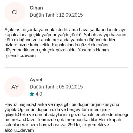
Cihan
CI
Düğün Tarihi: 12.09.2015
Açıkcası dışarda yapmak istedik ama hava şartlarından dolayı
kapalı alana geçtik yağmur yağdı çünkü. Sabah arayıp havanın
kötü olduğunu ve kapalı mekanda yapalım düğünü dediler
bizlere bizde kabul ettik. Kapalı alanda güzel olucağını
düşenmedik ama çok çok güzel oldu. Yasemin Hanım
ilgilendi
...
devam
Aysel
AY
Düğün Tarihi: 05.09.2015
4,0
Havuz başında,harika ve rüya gibi bir düğün organizasyonu
yaptık.Oğlumun düğünü oldu ve herşey tam istediğimiz
gibiydi.Gelin ve damat adaylarının gözü kapalı tercih edebileceği
bir mekan.Davetlilerimizde çok memnun kaldılar.Hem kapalı
salonları var hem havuzbaşı var.250 kişilik yemekli ve
alkollü
...
devam