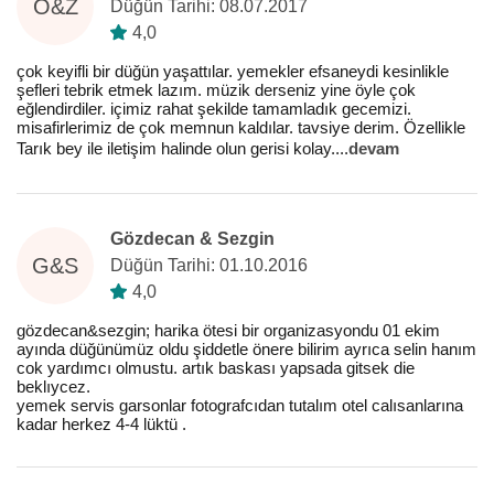
Ö&Z
Düğün Tarihi: 08.07.2017
4,0
çok keyifli bir düğün yaşattılar. yemekler efsaneydi kesinlikle
şefleri tebrik etmek lazım. müzik derseniz yine öyle çok
eğlendirdiler. içimiz rahat şekilde tamamladık gecemizi.
misafirlerimiz de çok memnun kaldılar. tavsiye derim. Özellikle
Tarık bey ile iletişim halinde olun gerisi kolay.
...
devam
Gözdecan & Sezgin
G&S
Düğün Tarihi: 01.10.2016
4,0
gözdecan&sezgin; harika ötesi bir organizasyondu 01 ekim
ayında düğünümüz oldu şiddetle önere bilirim ayrıca selin hanım
cok yardımcı olmustu. artık baskası yapsada gitsek die
beklıycez.
yemek servis garsonlar fotografcıdan tutalım otel calısanlarına
kadar herkez 4-4 lüktü .