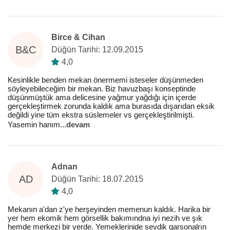
Birce & Cihan
B&C
Düğün Tarihi: 12.09.2015
4,0
Kesinlikle benden mekan önermemi isteseler düşünmeden
söyleyebileceğim bir mekan. Biz havuzbaşı konseptinde
düşünmüştük ama delicesine yağmur yağdığı için içerde
gerçekleştirmek zorunda kaldık ama burasıda dışarıdan eksik
değildi yine tüm ekstra süslemeler vs gerçekleştirilmişti.
Yasemin hanım
...
devam
Adnan
AD
Düğün Tarihi: 18.07.2015
4,0
Mekanın a'dan z'ye herşeyinden memenun kaldık. Harika bir
yer hem ekomik hem görsellik bakımındna iyi nezih ve şık
hemde merkezi bir yerde. Yemeklerinide sevdik garsonalrın