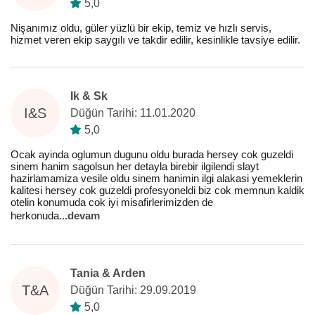
5,0
Nişanımız oldu, güler yüzlü bir ekip, temiz ve hızlı servis,
hizmet veren ekip saygılı ve takdir edilir, kesinlikle tavsiye edilir.
Ik & Sk
I&S
Düğün Tarihi: 11.01.2020
5,0
Ocak ayinda oglumun dugunu oldu burada hersey cok guzeldi
sinem hanim sagolsun her detayla birebir ilgilendi slayt
hazirlamamiza vesile oldu sinem hanimin ilgi alakasi yemeklerin
kalitesi hersey cok guzeldi profesyoneldi biz cok memnun kaldik
otelin konumuda cok iyi misafirlerimizden de
herkonuda
...
devam
Tania & Arden
T&A
Düğün Tarihi: 29.09.2019
5,0