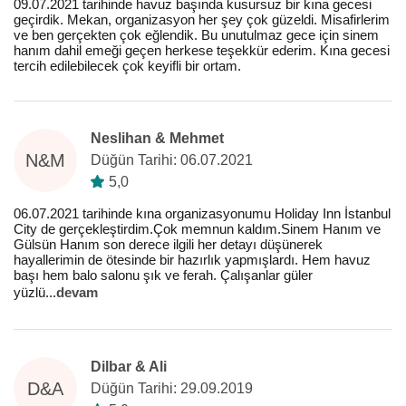
09.07.2021 tarihinde havuz başında kusursuz bir kına gecesi
geçirdik. Mekan, organizasyon her şey çok güzeldi. Misafirlerim
ve ben gerçekten çok eğlendik. Bu unutulmaz gece için sinem
hanım dahil emeği geçen herkese teşekkür ederim. Kına gecesi
tercih edilebilecek çok keyifli bir ortam.
Neslihan & Mehmet
N&M
Düğün Tarihi: 06.07.2021
5,0
06.07.2021 tarihinde kına organizasyonumu Holiday Inn İstanbul
City de gerçekleştirdim.Çok memnun kaldım.Sinem Hanım ve
Gülsün Hanım son derece ilgili her detayı düşünerek
hayallerimin de ötesinde bir hazırlık yapmışlardı. Hem havuz
başı hem balo salonu şık ve ferah. Çalışanlar güler
yüzlü
...
devam
Dilbar & Ali
D&A
Düğün Tarihi: 29.09.2019