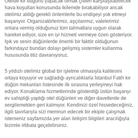
Otelde kır düğünü yapacak olmak çiftleri karşılaşılabilecek
hava koşulları konusunda ikilemde bırakabiliyor ancak
otelimiz aldığı gerekli önlemlerle bu endişeyi yok etmeyi
başarıyor. Organizatörlerimiz, aşçılarımız, valelerimiz
onlara vermiş olduğunuz tüm talimatlara uygun olarak
hareket ediyor, size en iyi hizmeti vermeye özen gösteriyor.
Işık ve sesin düğünlerde önemli bir faktör olduğunun
farkındayız bundan dolayı gelişmiş sistemler kullanma
hususunda titiz davranıyoruz.
5 yıldızlı otelimiz global bir işletme olmasıyla kalitesini
ortaya koyuyor ve sağladığı ayrıcalıklarla İstanbul Fatih kır
düğün mekanları listesinde ilk sırasına yerleşmeyi hak
ediyor. Konaklama hizmetlerinde gösterdiği üstün başarıyı
ev sahipliği yaptığı otel düğünleri ve diğer davetlerde de
sergilemekten geri kalmıyor. Kendinizi özel hissedeceğiniz,
ilgili tavırlarıyla sizi memnun edecek bir ekiple çalışmak
isterseniz sayfamızda yer alan iletişim bilgileri aracılığıyla
bizimle irtibata geçebilirsiniz.