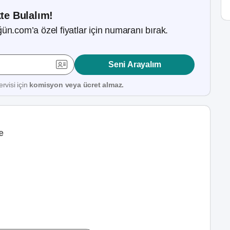
kte Bulalım!
ün.com’a özel fiyatlar için numaranı bırak.
Seni Arayalım
rvisi için
komisyon veya ücret almaz.
e