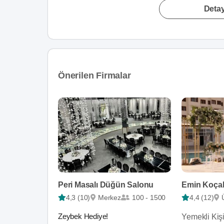
Detay
Önerilen Firmalar
Peri Masalı Düğün Salonu
Emin Koça
4,3 (10)
Merkez
100 - 1500
4,4 (12)
Zeybek Hediye!
Yemekli Kiş