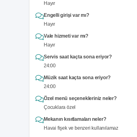
Hayır
Engelli girişi var mı?
Hayır
Vale hizmeti var mı?
Hayır
Servis saat kaçta sona eriyor?
24:00
Müzik saat kaçta sona eriyor?
24:00
Özel menü seçenekleriniz neler?
Çocuklara özel
Mekanın kısıtlamaları neler?
Havai fişek ve benzeri kullanılamaz