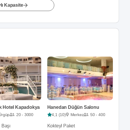
lı Kapasite
k Hotel Kapadokya
Hanedan Düğün Salonu
Ürgüp
20 - 3000
4,1 (10)
Merkez
50 - 400
i Başı
Kokteyl Paket