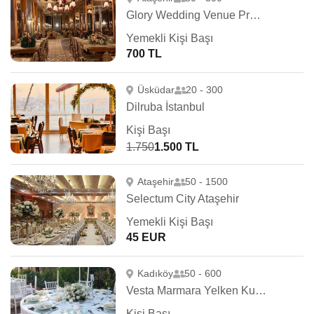
Glory Wedding Venue Premium
Yemekli Kişi Başı
700 TL
Üsküdar
20 - 300
Dilruba İstanbul
Kişi Başı
1.750
1.500 TL
Ataşehir
50 - 1500
Selectum City Ataşehir
Yemekli Kişi Başı
45 EUR
Kadıköy
50 - 600
Vesta Marmara Yelken Kulübü
Kişi Başı