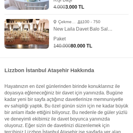
4.000
3.000 TL
Çekmeköy
100 - 750
New Laila Davet Balo Salonu
Paket
140.000
80.000 TL
Lizzbon İstanbul Ataşehir Hakkında
Hayatınızın en özel günlerinden birinde konuklarınız ile
doyasıya eğleneceğiniz bir davet için yanınızda. Bugüne
kadar yeni bir sayfa açtığınız davetlerinize memnuniyetle
ev sahipliği yaptık. Bu özel günün sizin için ne kadar büyük
bir anlam ifade ettiğini biliyoruz. Bu nedenle de güler yüzlü
ve deneyimli ekibimiz ile davet boyunca yanınızda
oluyoruz. Eğer sizin de davetinizi düzenlemek için
tercihiniz Lizzbon İstanbul Ataşehir ise sayfada yer alan