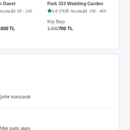
n Davet
Park 333 Wedding Garden
Avcılar
50 - 140
4,8 (79)
Avcılar
100 - 450
Kişi Başı
.000 TL
1.000
700 TL
Şehir manzaralı
After party alanı