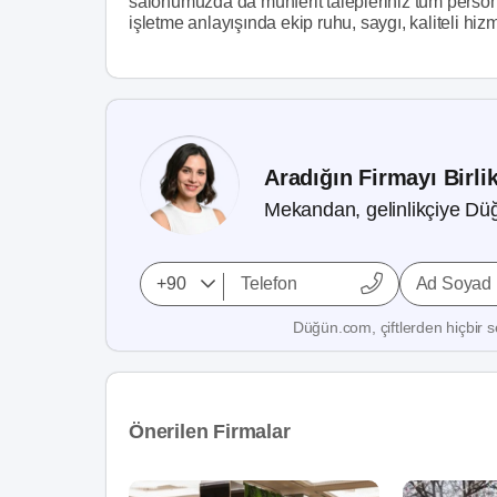
salonumuzda da münferit talepleriniz tüm person
işletme anlayışında ekip ruhu, saygı, kaliteli hi
Aradığın Firmayı Birli
Mekandan, gelinlikçiye Düğ
Ad Soyad
Düğün.com, çiftlerden hiçbir se
Önerilen Firmalar