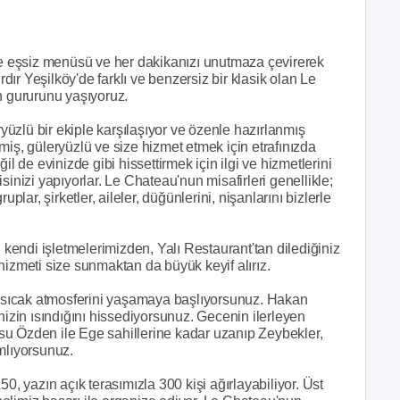
 eşsiz menüsü ve her dakikanızı unutmaza çevirerek
rdır Yeşilköy'de farklı ve benzersiz bir klasik olan Le
n gururunu yaşıyoruz.
ryüzlü bir ekiple karşılaşıyor ve özenle hazırlanmış
miş, güleryüzlü ve size hizmet etmek için etrafınızda
il de evinizde gibi hissettirmek için ilgi ve hizmetlerini
sinizi yapıyorlar. Le Chateau'nun misafirleri genellikle;
r, şirketler, aileler, düğünlerini, nişanlarını bizlerle
i kendi işletmelerimizden, Yalı Restaurant'tan dilediğiniz
hizmeti size sunmaktan da büyük keyif alırız.
sıcak atmosferini yaşamaya başlıyorsunuz. Hakan
nizin ısındığını hissediyorsunuz. Gecenin ilerleyen
su Özden ile Ege sahillerine kadar uzanıp Zeybekler,
mlıyorsunuz.
0, yazın açık terasımızla 300 kişi ağırlayabiliyor. Üst