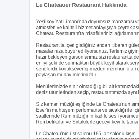
Le Chateauer Restaurant Hakkında
Yeşilköy Yat Limanı'nda doyumsuz manzarası ve
atmosferi ve kaliteli hizmet anlayışıyla çeyrek ası
Chateau Restaurant'ta misafirlerinizi ağırlamanı
Restaurant'ta içeri girdiğiniz andan itibaren güle
masalarınıza buyur ediliyorsunuz. Tertemiz giyin
hazır bekleyen garsonlarımız sizi restaurantta değ
en iyi şekilde sunmaktan büyük keyif alarak servi
senelerdir konukseverliğimizden memnun olan grupla
paylaşan müdavimlerimizdir.
Menülerimizde sınır olmadığı gibi, alt katımızdak
deniz ürünlerinden seçip, restaurantımızda aynı 
Siz keman müziği eşliğinde Le Chateau'nun sım
Eser'in muhteşem performansı ve sıcaklığı ile içi
saatlerinde Rum müziğinin kadife sesli yorumcu
Rembetikolar ve Sirtakilerle geceyi keyifle tama
Le Chateau'nın üst salonu 185, alt salonu kışın 15