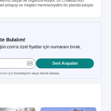
elimiz başarı ile organize ediyor. Le Chateau'nun
zmet anlayışı ve müşteri memnuniyetini ön planda tutuyor.
kte Bulalım!
ün.com’a özel fiyatlar için numaranı bırak.
Seni Arayalım
rvisi için
komisyon veya ücret almaz.