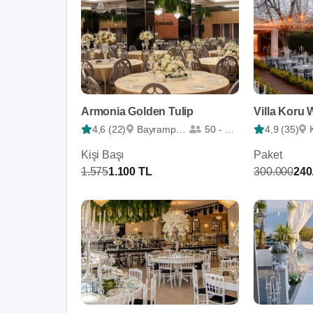
Armonia Golden Tulip
Villa Koru
4,6 (22)
Bayrampaşa
50 - 450
4,9 (35)
Kişi Başı
Paket
1.575
1.100 TL
300.000
240