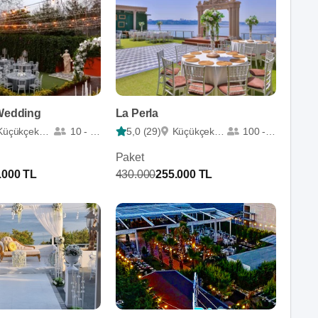
 Wedding
La Perla
Küçükçekmece
10 - 450
5,0 (29)
Küçükçekmece
100 - 400
Paket
.000 TL
430.000
255.000 TL