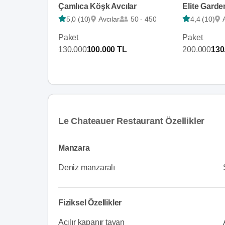
Çamlıca Köşk Avcılar
Elite Garde
5,0 (10)
Avcılar
50 - 450
4,4 (10)
Paket
Paket
130.000
100.000 TL
200.000
130
Le Chateauer Restaurant Özellikler
Manzara
Deniz manzaralı
Fiziksel Özellikler
Açılır kapanır tavan