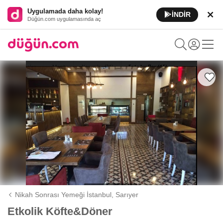
Uygulamada daha kolay!
İNDİR
Düğün.com uygulamasında aç
Nikah Sonrası Yemeği İstanbul,
Sarıyer
Etkolik Köfte&Döner