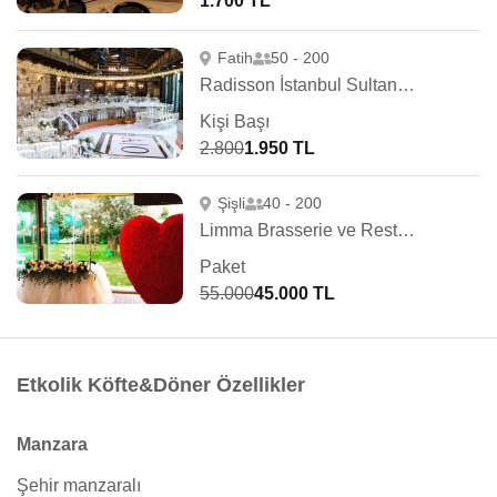
1.700 TL
Fatih
50 - 200
Radisson İstanbul Sultanahmet
Kişi Başı
2.800
1.950 TL
Şişli
40 - 200
Limma Brasserie ve Restaurant
Paket
55.000
45.000 TL
Etkolik Köfte&Döner Özellikler
Manzara
Şehir manzaralı