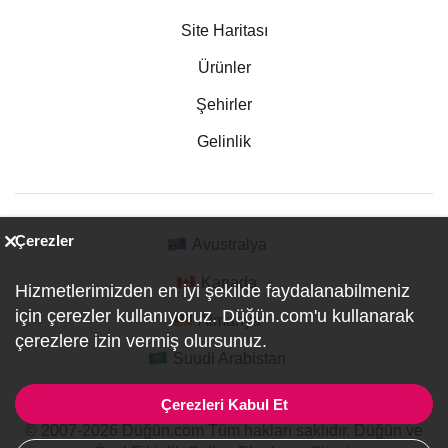
Site Haritası
Ürünler
Şehirler
Gelinlik
Çerezler
Avustralya
Kanada
Hizmetlerimizden en iyi şekilde faydalanabilmeniz
için çerezler kullanıyoruz. Düğün.com'u kullanarak
Almanya
çerezlere izin vermiş olursunuz.
Suudi Arabistan
Çerezleri Kabul Et
© 2007-2026 Düğün.com Tüm hakları saklıdır. Düğün ve