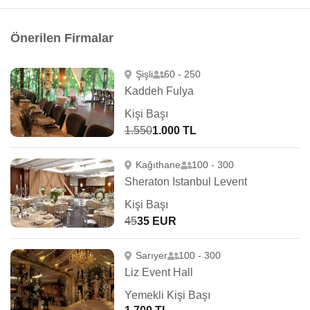
Önerilen Firmalar
Şişli
60 - 250
Kaddeh Fulya
Kişi Başı
1.550
1.000 TL
Kağıthane
100 - 300
Sheraton Istanbul Levent
Kişi Başı
45
35 EUR
Sarıyer
100 - 300
Liz Event Hall
Yemekli Kişi Başı