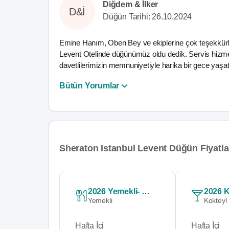
Diğdem & İlker
D&İ
Düğün Tarihi: 26.10.2024
Emine Hanım, Oben Bey ve ekiplerine çok teşekkürler,
Levent Otelinde düğünümüz oldu dedik. Servis hizmeti
davetlilerimizin memnuniyetiyle harika bir gece yaşat
Bütün Yorumlar
Sheraton Istanbul Levent Düğün Fiyatla
2026 Yemekli- Beyaz Et Menü
Yemekli
Kokteyl
Hafta İçi
Hafta İçi