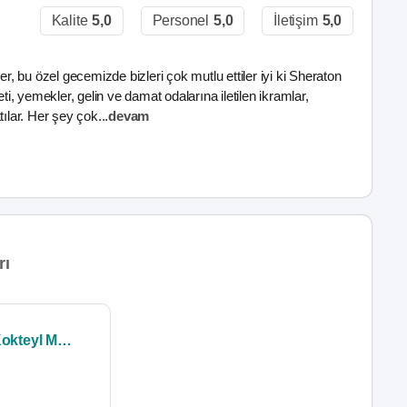
Kalite
5,0
Personel
5,0
İletişim
5,0
 bu özel gecemizde bizleri çok mutlu ettiler iyi ki Sheraton
, yemekler, gelin ve damat odalarına iletilen ikramlar,
tılar. Her şey çok
...
devam
rı
2026 Kokteyl Menü (Kdvsi̇z)