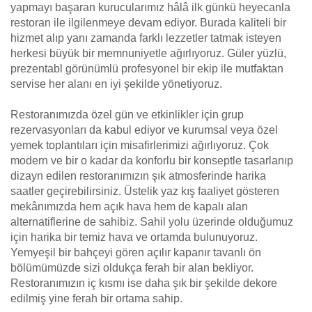
yapmayı başaran kurucularımız hâlâ ilk günkü heyecanla
restoran ile ilgilenmeye devam ediyor. Burada kaliteli bir
hizmet alıp yanı zamanda farklı lezzetler tatmak isteyen
herkesi büyük bir memnuniyetle ağırlıyoruz. Güler yüzlü,
prezentabl görünümlü profesyonel bir ekip ile mutfaktan
servise her alanı en iyi şekilde yönetiyoruz.
Restoranımızda özel gün ve etkinlikler için grup
rezervasyonları da kabul ediyor ve kurumsal veya özel
yemek toplantıları için misafirlerimizi ağırlıyoruz. Çok
modern ve bir o kadar da konforlu bir konseptle tasarlanıp
dizayn edilen restoranımızın şık atmosferinde harika
saatler geçirebilirsiniz. Üstelik yaz kış faaliyet gösteren
mekânımızda hem açık hava hem de kapalı alan
alternatiflerine de sahibiz. Sahil yolu üzerinde olduğumuz
için harika bir temiz hava ve ortamda bulunuyoruz.
Yemyeşil bir bahçeyi gören açılır kapanır tavanlı ön
bölümümüzde sizi oldukça ferah bir alan bekliyor.
Restoranımızın iç kısmı ise daha şık bir şekilde dekore
edilmiş yine ferah bir ortama sahip.