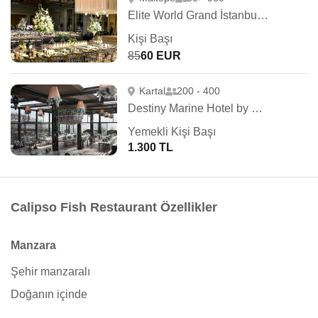
Elite World Grand İstanbul Küçükyalı
Kişi Başı
85
60 EUR
Kartal
200 - 400
Destiny Marine Hotel by Glory Wedding
Yemekli Kişi Başı
1.300 TL
Calipso Fish Restaurant Özellikler
Manzara
Şehir manzaralı
Doğanın içinde