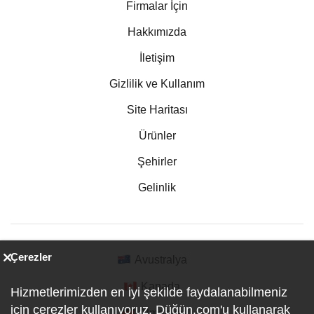
Firmalar İçin
Hakkımızda
İletişim
Gizlilik ve Kullanım
Site Haritası
Ürünler
Şehirler
Gelinlik
Çerezler
Avustralya
Kanada
Hizmetlerimizden en iyi şekilde faydalanabilmeniz
için çerezler kullanıyoruz. Düğün.com'u kullanarak
Almanya