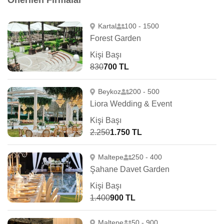
Önerilen Firmalar
Kartal
100 - 1500
Forest Garden
Kişi Başı
830
700 TL
Beykoz
200 - 500
Liora Wedding & Event
Kişi Başı
2.250
1.750 TL
Maltepe
250 - 400
Şahane Davet Garden
Kişi Başı
1.400
900 TL
Maltepe
50 - 900