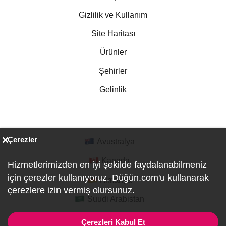
Gizlilik ve Kullanım
Site Haritası
Ürünler
Şehirler
Gelinlik
Çerezler
Avustralya
Kanada
Hizmetlerimizden en iyi şekilde faydalanabilmeniz
için çerezler kullanıyoruz. Düğün.com'u kullanarak
Almanya
çerezlere izin vermiş olursunuz.
Suudi Arabistan
Çerezleri Kabul Et