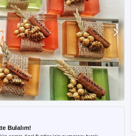
kte Bulalım!