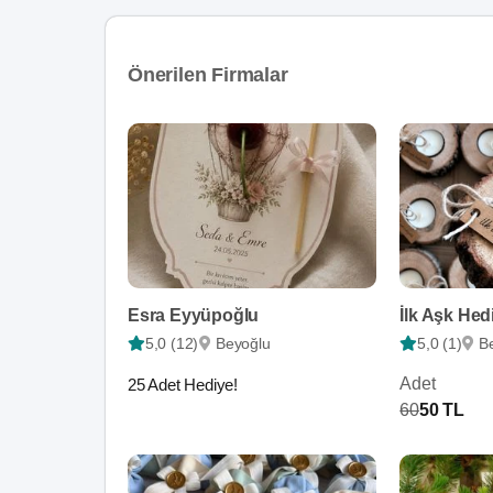
Önerilen Firmalar
Esra Eyyüpoğlu
İlk Aşk Hed
5,0 (12)
Beyoğlu
5,0 (1)
B
Adet
25 Adet Hediye!
60
50 TL