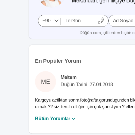
Mekandan, gelinlikçiye Düğ
Ad Soyad
Düğün.com, çiftlerden hiçbir se
En Popüler Yorum
Meltem
ME
Düğün Tarihi: 27.04.2018
Kargoyu actiktan sonra fotoğrafta gorundugunden bile
olmak ?? sizi tercih ettiğim için çok şanslıyım ? eller
Bütün Yorumlar