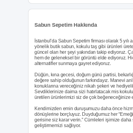
Sabun Sepetim Hakkında
İstanbul’da Sabun Sepetim firması olarak 5 yılı a
yönelik butik sabun, kokulu taş gibi ürünleri üre
güncel olan her şeyi yakından takip ediyoruz. Ça
hem de geleneksel bir görüntü elde ediyoruz. Hiç
alternatifler sunmaya gayret ediyoruz.
Düğün, kına gecesi, doğum günü partisi, bekarlığ
değere sahip olduğunun farkındayız. Manevi anl
konuklarına vereceğiniz nikah şekeri ve hediyelik 
Sevdiklerinize daima sizi hatırlatacak mis kokul
üretilen ürünlerimizi siz de çok beğeneceğinize e
Kendimizden emin duruşumuzu daha önce hizmet 
dönüşlerine borçluyuz. Duyduğumuz her “Emeğin
gerisine siz karar verin.” Cümleleri işimize daha
geliştirmemizi sağlıyor.