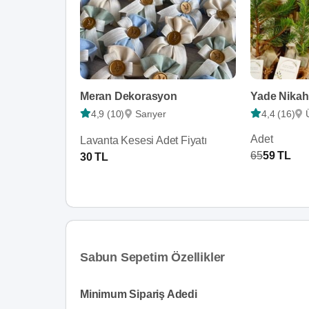
Meran Dekorasyon
Yade Nikah
4,9 (10)
Sarıyer
4,4 (16)
Adet
Lavanta Kesesi Adet Fiyatı
65
59 TL
30 TL
Sabun Sepetim Özellikler
Minimum Sipariş Adedi