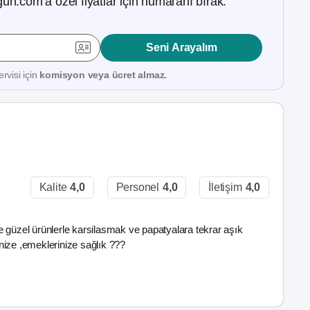
ün.com’a özel fiyatlar için numaranı bırak.
Seni Arayalım
rvisi için
komisyon veya ücret almaz.
Kalite
4,0
Personel
4,0
İletişim
4,0
 güzel ürünlerle karsilasmak ve papatyalara tekrar aşık
inize ,emeklerinize sağlık ???