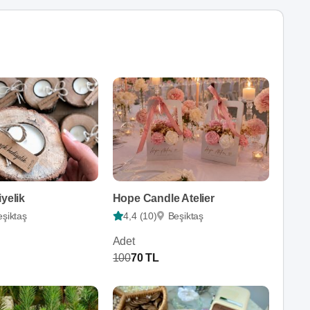
iyelik
Hope Candle Atelier
eşiktaş
4,4 (10)
Beşiktaş
Adet
100
70 TL