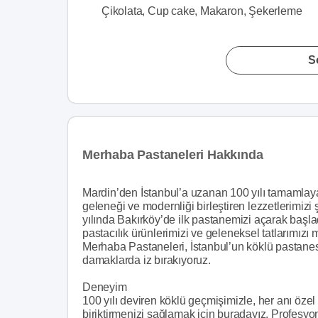
Çikolata, Cup cake, Makaron, Şekerleme
S
Merhaba Pastaneleri Hakkında
Mardin’den İstanbul’a uzanan 100 yılı tamamla
geleneği ve modernliği birleştiren lezzetlerimizi
yılında Bakırköy’de ilk pastanemizi açarak başlad
pastacılık ürünlerimizi ve geleneksel tatlarımız
Merhaba Pastaneleri, İstanbul’un köklü pastanes
damaklarda iz bırakıyoruz.
Deneyim
100 yılı deviren köklü geçmişimizle, her anı özel 
biriktirmenizi sağlamak için buradayız. Profesyon