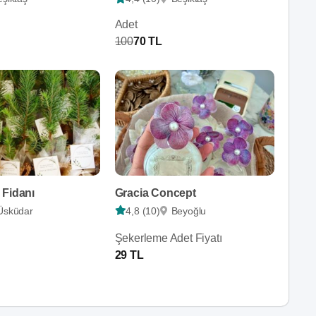
Adet
100
70 TL
 Fidanı
Gracia Concept
Üsküdar
4,8 (10)
Beyoğlu
Şekerleme Adet Fiyatı
29 TL