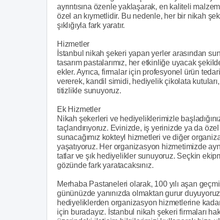
ayrıntısına özenle yaklaşarak, en kaliteli malzemel
özel an kıymetlidir. Bu nedenle, her bir nikah şeke
şıklığıyla fark yaratır.
Hizmetler
İstanbul nikah şekeri yapan yerler arasından sun
tasarım pastalarımız, her etkinliğe uyacak şekilde
ekler. Ayrıca, firmalar için profesyonel ürün teda
vererek, kandil simidi, hediyelik çikolata kutular
titizlikle sunuyoruz.
Ek Hizmetler
Nikah şekerleri ve hediyeliklerimizle başladığı
taçlandırıyoruz. Evinizde, iş yerinizde ya da özel
sunacağımız kokteyl hizmetleri ve diğer organiz
yaşatıyoruz. Her organizasyon hizmetimizde aynı
tatlar ve şık hediyelikler sunuyoruz. Seçkin ekip
gözünde fark yaratacaksınız.
Merhaba Pastaneleri olarak, 100 yılı aşan geçmi
gününüzde yanınızda olmaktan gurur duyuyoruz. 
hediyeliklerden organizasyon hizmetlerine kada
için buradayız. İstanbul nikah şekeri firmaları ha