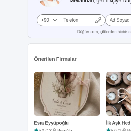
Mekandan, gelinlikçiye Düğ
Ad Soyad
Düğün.com, çiftlerden hiçbir se
Önerilen Firmalar
Esra Eyyüpoğlu
İlk Aşk Hed
5,0 (12)
Beyoğlu
5,0 (1)
B