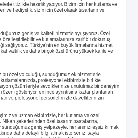
erle titizlikle hazırlık yapıyor. Bizim için her kutlama ve
ri ve hediyelik, sizin için özel olarak tasarlanır ve
duğumuz geniş ve kaliteli hizmetle ayrışıyoruz. Özel
 özelleştirilebilir ve kutlamalarınıza zarif bir dokunuş
riği sağlıyoruz. Türkiye'nin en büyük firmalarına hizmet
ı, kahvaltılık ve daha birçok özel ürünü yüksek kalite ve
nız bu özel yolculuğu, sunduğumuz ek hizmetlerle
 kutlamalarınızda, profesyonel ekibimizle birlikte
asyon çözümleriyle sevdiklerinize unutulmaz bir deneyim
 özeni gösteriyor, en ince ayrıntısına kadar planlanan
man ve profesyonel personelimizle davetlilerinizin
şimiz ve uzman ekibimizle, her kutlama ve özel
Nikah şekerlerinden özel tasarım pastalarına,
r sunduğumuz geniş yelpazeyle, her anınızı eşsiz kılmak
kkında daha detaylı bilgi almak isterseniz, sayfa