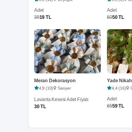
Adet
Adet
39
19 TL
60
50 TL
Meran Dekorasyon
Yade Nikah
4,9 (10)
Sarıyer
4,4 (16)
Adet
Lavanta Kesesi Adet Fiyatı
65
59 TL
30 TL