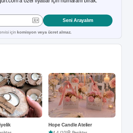
ün.com’a özel fiyatlar için numaranı bırak.
Seni Arayalım
rvisi için
komisyon veya ücret almaz.
iyelik
Hope Candle Atelier
eşiktaş
4,4 (10)
Beşiktaş