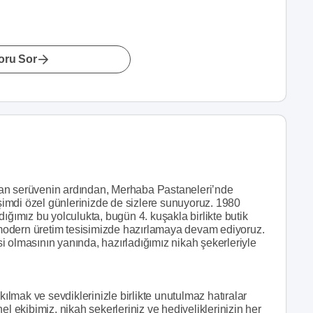
oru Sor
yan serüvenin ardından, Merhaba Pastaneleri’nde
 şimdi özel günlerinizde de sizlere sunuyoruz. 1980
ığımız bu yolculukta, bugün 4. kuşakla birlikte butik
ı modern üretim tesisimizde hazırlamaya devam ediyoruz.
i olmasının yanında, hazırladığımız nikah şekerleriyle
kılmak ve sevdiklerinizle birlikte unutulmaz hatıralar
el ekibimiz, nikah şekerleriniz ve hediyeliklerinizin her