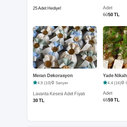
Adet
25 Adet Hediye!
60
50 TL
Meran Dekorasyon
Yade Nikah
4,9 (10)
Sarıyer
4,4 (16)
Adet
Lavanta Kesesi Adet Fiyatı
65
59 TL
30 TL