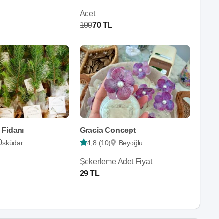
Adet
100
70 TL
 Fidanı
Gracia Concept
Üsküdar
4,8 (10)
Beyoğlu
Şekerleme Adet Fiyatı
29 TL