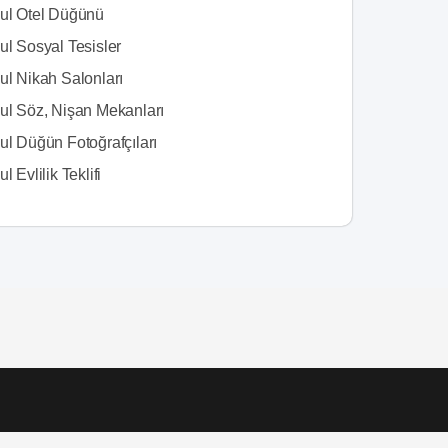
bul Otel Düğünü
ul Sosyal Tesisler
ul Nikah Salonları
bul Söz, Nişan Mekanları
ul Düğün Fotoğrafçıları
l Evlilik Teklifi