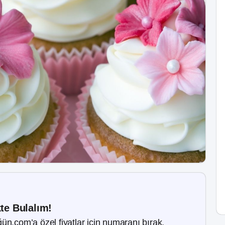
kte Bulalım!
ün.com’a özel fiyatlar için numaranı bırak.