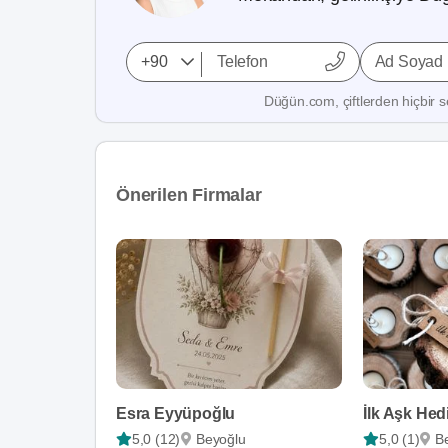
Ad Soyad
Düğün.com, çiftlerden hiçbir se
Önerilen Firmalar
Esra Eyyüpoğlu
İlk Aşk Hed
5,0 (12)
Beyoğlu
5,0 (1)
B