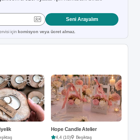
Seni Arayalım
rvisi için
komisyon veya ücret almaz.
iyelik
Hope Candle Atelier
eşiktaş
4,4 (10)
Beşiktaş