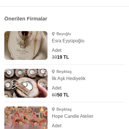
Önerilen Firmalar
Beyoğlu
Esra Eyyüpoğlu
Adet
39
19 TL
Beşiktaş
İlk Aşk Hediyelik
Adet
60
50 TL
Beşiktaş
Hope Candle Atelier
Adet