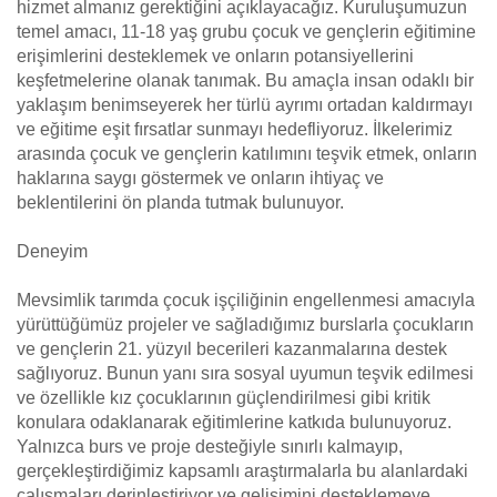
hizmet almanız gerektiğini açıklayacağız. Kuruluşumuzun
temel amacı, 11-18 yaş grubu çocuk ve gençlerin eğitimine
erişimlerini desteklemek ve onların potansiyellerini
keşfetmelerine olanak tanımak. Bu amaçla insan odaklı bir
yaklaşım benimseyerek her türlü ayrımı ortadan kaldırmayı
ve eğitime eşit fırsatlar sunmayı hedefliyoruz. İlkelerimiz
arasında çocuk ve gençlerin katılımını teşvik etmek, onların
haklarına saygı göstermek ve onların ihtiyaç ve
beklentilerini ön planda tutmak bulunuyor.
Deneyim
Mevsimlik tarımda çocuk işçiliğinin engellenmesi amacıyla
yürüttüğümüz projeler ve sağladığımız burslarla çocukların
ve gençlerin 21. yüzyıl becerileri kazanmalarına destek
sağlıyoruz. Bunun yanı sıra sosyal uyumun teşvik edilmesi
ve özellikle kız çocuklarının güçlendirilmesi gibi kritik
konulara odaklanarak eğitimlerine katkıda bulunuyoruz.
Yalnızca burs ve proje desteğiyle sınırlı kalmayıp,
gerçekleştirdiğimiz kapsamlı araştırmalarla bu alanlardaki
çalışmaları derinleştiriyor ve gelişimini desteklemeye