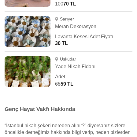
100
70 TL
Sarıyer
Meran Dekorasyon
Lavanta Kesesi Adet Fiyatı
30 TL
Üsküdar
Yade Nikah Fidanı
Adet
65
59 TL
Genç Hayat Vakfı Hakkında
“İstanbul nikah şekeri nereden alınır?” diyorsanız sizlere
öncelikle derneğimiz hakkında bilgi verip, neden bizlerden