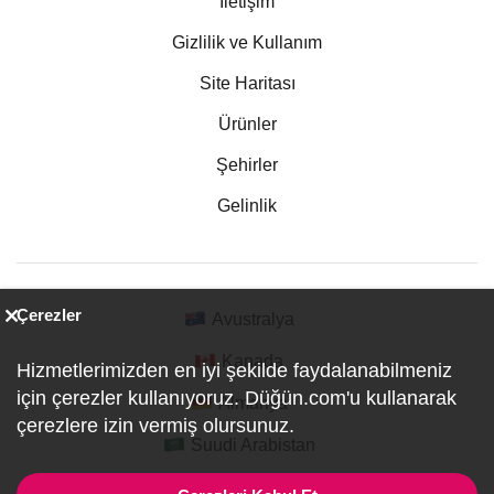
İletişim
Gizlilik ve Kullanım
Site Haritası
Ürünler
Şehirler
Gelinlik
Çerezler
Avustralya
Kanada
Hizmetlerimizden en iyi şekilde faydalanabilmeniz
için çerezler kullanıyoruz. Düğün.com'u kullanarak
Almanya
çerezlere izin vermiş olursunuz.
Suudi Arabistan