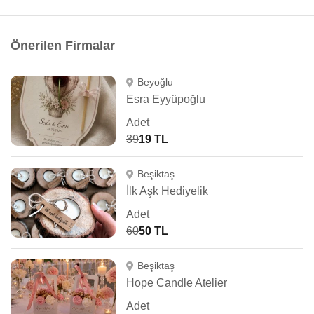
Önerilen Firmalar
Beyoğlu
Esra Eyyüpoğlu
Adet
39
19 TL
Beşiktaş
İlk Aşk Hediyelik
Adet
60
50 TL
Beşiktaş
Hope Candle Atelier
Adet