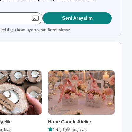
Seni Arayalım
rvisi için
komisyon veya ücret almaz.
iyelik
Hope Candle Atelier
eşiktaş
4,4 (10)
Beşiktaş