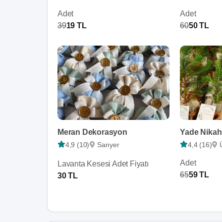
Adet
Adet
39
19 TL
60
50 TL
Meran Dekorasyon
Yade Nikah
4,9 (10)
Sarıyer
4,4 (16)
Adet
Lavanta Kesesi Adet Fiyatı
65
59 TL
30 TL