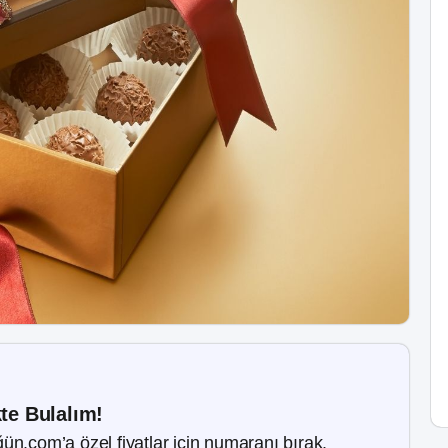
kte Bulalım!
ün.com’a özel fiyatlar için numaranı bırak.