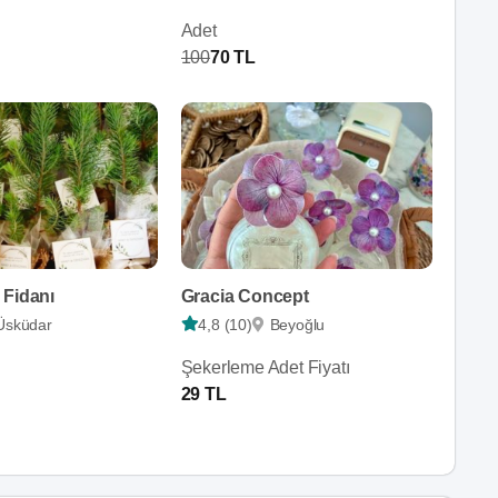
Adet
100
70 TL
 Fidanı
Gracia Concept
Üsküdar
4,8 (10)
Beyoğlu
Şekerleme Adet Fiyatı
29 TL