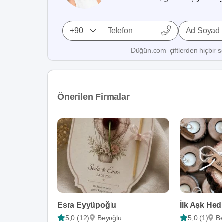
Ad Soyad
Düğün.com, çiftlerden hiçbir se
Önerilen Firmalar
Esra Eyyüpoğlu
İlk Aşk Hed
5,0 (12)
Beyoğlu
5,0 (1)
B