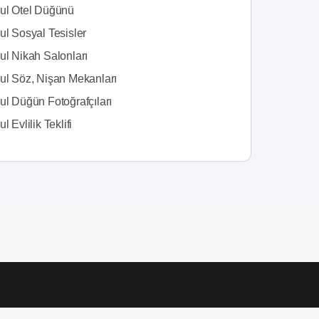
bul Otel Düğünü
ul Sosyal Tesisler
ul Nikah Salonları
bul Söz, Nişan Mekanları
ul Düğün Fotoğrafçıları
l Evlilik Teklifi