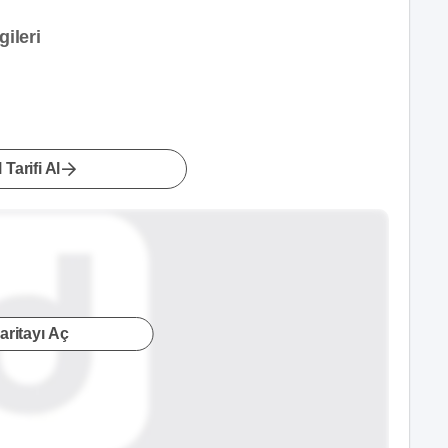
gileri
 Tarifi Al
aritayı Aç