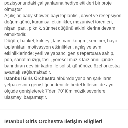
pozisyonundaki çalışanlarına hediye ettikleri bir proje
olmuştur.
Açılışlar, baby shower, bayi toplantısı, davet ve resepsiyon,
doğum günü, kurumsal etkinlikler, mezuniyet törenleri,
nişan, parti, piknik, sünnet düğünü etkinliklerine devam
etmektedir.
Düğün, banket, kokteyl, lansman, kongre, seminer, bayii
toplantıları, motivasyon etkinlikleri, açılış ve avm
etkinliklerinde; yerli ve yabancı geniş repertuara sahip,
pop, sanat müziği, fasıl, yöresel müzik tarzlarını içinde
barındıran dev bir kadro ile solist, gününüze özel orkestra
avantajı sağlamaktadır.
İstanbul Girls Orchestra
albümde yer alan şarkıların
yelpazesinin genişliği nedeni ile hedef kitlesini de aynı
ölçüde genişleterek 7’den 70’ tüm müzik severlere
ulaşmayı başarmıştır.
İstanbul Girls Orchestra İletişim Bilgileri