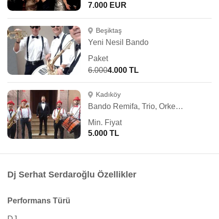
7.000 EUR
Beşiktaş
Yeni Nesil Bando
Paket
6.000
4.000 TL
Kadıköy
Bando Remifa, Trio, Orkestra, Fasıl
Min. Fiyat
5.000 TL
Dj Serhat Serdaroğlu Özellikler
Performans Türü
DJ