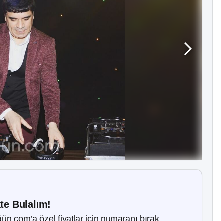
kte Bulalım!
ün.com’a özel fiyatlar için numaranı bırak.