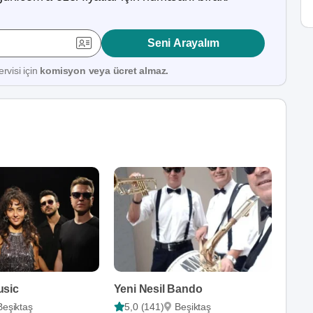
Seni Arayalım
rvisi için
komisyon veya ücret almaz.
usic
Yeni Nesil Bando
Beşiktaş
5,0 (141)
Beşiktaş