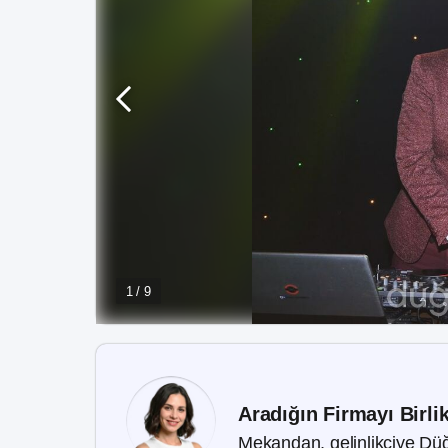
1 / 9
Aradığın Firmayı Birli
Mekandan, gelinlikçiye Düğ