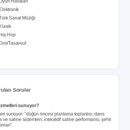
Oyun Havaları
Elektronik
Türk Sanat Müziği
Klasik
Hip Hop
Dini/Tasavvuf
ulan Sorular
zmetleri sunuyor?
i sunuyor: "düğün öncesi planlama toplantısı, dans
uss ve sahne sistemleri, i̇nteraktif sahne performansı, şehir
ipman".