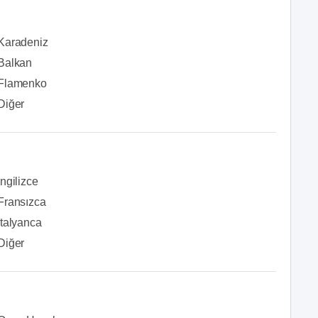
Karadeniz
Balkan
Flamenko
Diğer
İngilizce
Fransızca
İtalyanca
Diğer