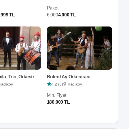
Paket
.999 TL
6.000
4.000 TL
Bando Remifa, Trio, Orkestra, Fasıl
Bülent Ay Orkestrası
Kadıköy
4,2 (3)
Kadıköy
Min. Fiyat
180.000 TL