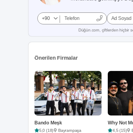
Ad Soyad
Düğün.com, çiftlerden hiçbir se
Önerilen Firmalar
Bando Meşk
Why Not M
5,0 (18)
Bayrampaşa
4,5 (15)