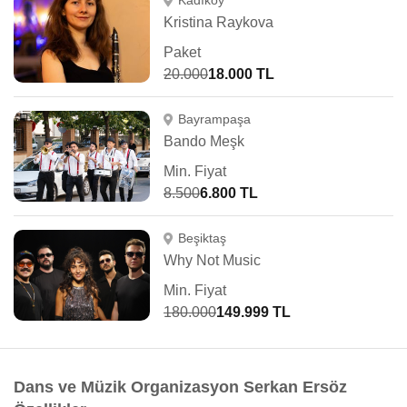
Kadıköy
Kristina Raykova
Paket
20.000
18.000 TL
Bayrampaşa
Bando Meşk
Min. Fiyat
8.500
6.800 TL
Beşiktaş
Why Not Music
Min. Fiyat
180.000
149.999 TL
Dans ve Müzik Organizasyon Serkan Ersöz