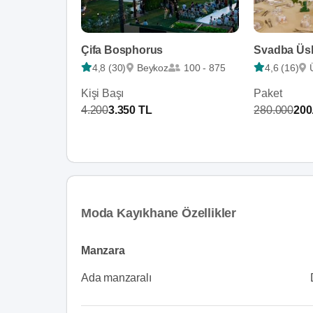
Çifa Bosphorus
Svadba Üs
4,8 (30)
Beykoz
100 - 875
4,6 (16)
Kişi Başı
Paket
4.200
3.350 TL
280.000
200
Moda Kayıkhane Özellikler
Manzara
Ada manzaralı