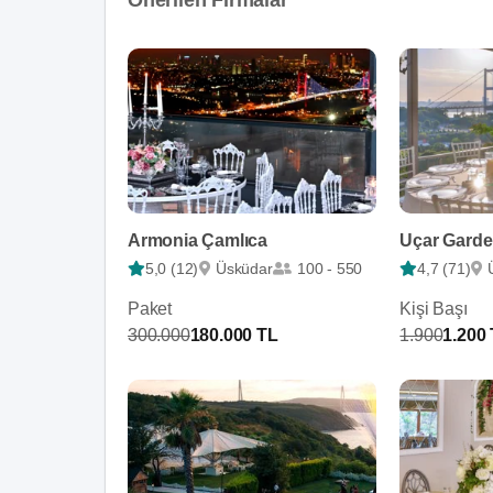
Önerilen Firmalar
Armonia Çamlıca
Uçar Gard
5,0 (12)
Üsküdar
100 - 550
4,7 (71)
Paket
Kişi Başı
300.000
180.000 TL
1.900
1.200