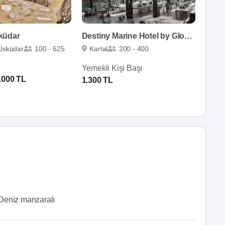
küdar
Destiny Marine Hotel by Glory Wedding
Üsküdar
100 - 625
Kartal
200 - 400
Yemekli Kişi Başı
.000 TL
1.300 TL
Deniz manzaralı