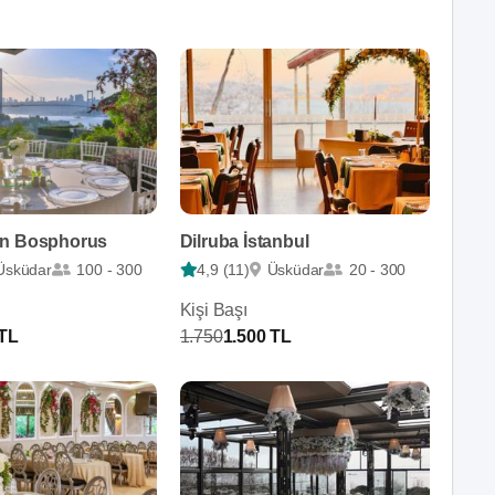
en Bosphorus
Dilruba İstanbul
Üsküdar
100 - 300
4,9 (11)
Üsküdar
20 - 300
Kişi Başı
 TL
1.750
1.500 TL