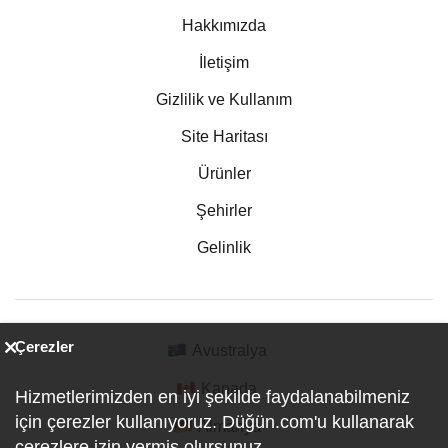
Hakkımızda
İletişim
Gizlilik ve Kullanım
Site Haritası
Ürünler
Şehirler
Gelinlik
Çerezler
Avustralya
Kanada
Hizmetlerimizden en iyi şekilde faydalanabilmeniz
için çerezler kullanıyoruz. Düğün.com'u kullanarak
Almanya
çerezlere izin vermiş olursunuz.