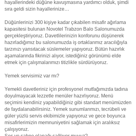
hayallerindeki düğüne kavuşmasına yardımcı olduk, şimdi
sıra geldi sizin hayallerinize…
Düğünlerinizi 300 kişiye kadar çıkabilen misafir ağırlama
kapasitesi bulunan Novotel Trabzon Balo Salonumuzda
gerçekleştiriyoruz. Davetlilerinizin konforunu düşünerek
hazırladığımız bu salonumuzda iş ortaklarımız aracılığıyla
tarzınızı yansıtacak süslemeler yapıyoruz. Bütün hazırlık
aşamalarında fikrinizi alıyor, istediğiniz görünümü elde
etmek için çalışmalarımızı titizlikle sürdürüyoruz.
Yemek servisimiz var mı?
Yemekli davetleriniz için profesyonel mutfağımızda tadına
doyulmayacak lezzetle menüler hazırlıyoruz. Menü
seçimini kendiniz yapabildiğiniz gibi standart menümüzden
de faydalanabilirsiniz. Yemek sunumlarımızı, tecrübeli ve
güler yüzlü servis ekibimizle yapıyoruz ve gece boyunca
misafirlerimizin memnuniyetini sağlamak için aralıksız
çalışıyoruz.
Ses ve sahne olanağı sağlıyor muyuz?