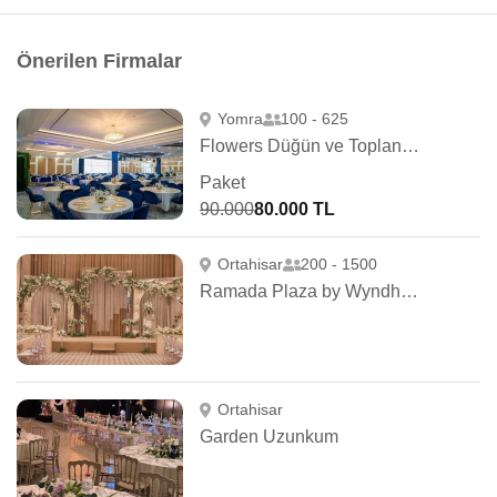
Önerilen Firmalar
Yomra
100 - 625
Flowers Düğün ve Toplantı Salonu
Paket
90.000
80.000 TL
Ortahisar
200 - 1500
Ramada Plaza by Wyndham Trabzon
Ortahisar
Garden Uzunkum