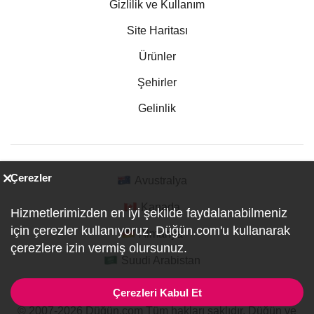
Gizlilik ve Kullanım
Site Haritası
Ürünler
Şehirler
Gelinlik
Çerezler
Avustralya
Kanada
Hizmetlerimizden en iyi şekilde faydalanabilmeniz
için çerezler kullanıyoruz. Düğün.com'u kullanarak
Almanya
çerezlere izin vermiş olursunuz.
Suudi Arabistan
Çerezleri Kabul Et
© 2007-2026 Düğün.com Tüm hakları saklıdır. Düğün ve