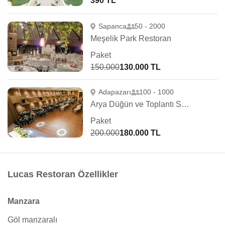
390 TL
Sapanca
50 - 2000
Meşelik Park Restoran
Paket
150.000
130.000 TL
Adapazarı
100 - 1000
Arya Düğün ve Toplantı Salonu
Paket
200.000
180.000 TL
Lucas Restoran Özellikler
Manzara
Göl manzaralı