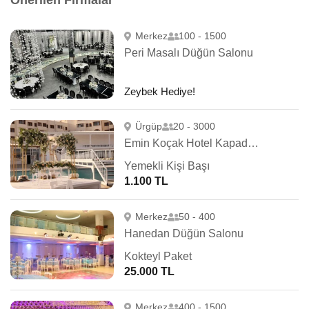
Önerilen Firmalar
Merkez
100 - 1500
Peri Masalı Düğün Salonu
Zeybek Hediye!
Ürgüp
20 - 3000
Emin Koçak Hotel Kapadokya
Yemekli Kişi Başı
1.100 TL
Merkez
50 - 400
Hanedan Düğün Salonu
Kokteyl Paket
25.000 TL
Merkez
400 - 1500