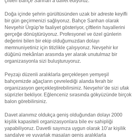
çiftleri Bahçe Sarıhan’a davet ediyoruz.
Doğa içinde şehrin gürültüsünden uzak bir adreste keyifli
bir gün geçirmenizi sağlıyoruz. Bahçe Sarıhan olarak
Nevşehir Ürgüp’te faaliyet gösteriyor, çiftlerin hayallerini
gerçeğe dönüştürüyoruz. Profesyonel ve özel günlerin
değerini bilen bir ekip olduğumuzdan dolayı
memnuniyetiniz için titizlikle çalışıyoruz. Nevşehir kır
düğünü mekânları arasında yer alarak unutulmaz bir
organizasyonla sizi buluşturuyoruz.
Peyzajı düzenli aralıklarla gerçekleşen yemyeşil
bahçemizde ağaçların çevrelediği alanda ferah bir
organizasyon gerçekleştirebilirsiniz. Nevşehir’de sizi ufak
süprizler bekliyor. Eğlenceniz sırasında gökyüzünde birçok
balon görebilirsiniz.
Davet alanımız oldukça geniş olduğundan dolayı 2000
kişilik kapasiteli organizasyonlara bile ev sahipliği
yapabiliyoruz. Davetli sayınıza uygun olarak 10’ar kişilik
sandalye ve yuvarlak masaları geniş aralıklarla