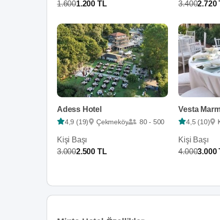
1.600
1.200 TL
3.400
2.720
Adess Hotel
Vesta Marm
4,9 (19)
Çekmeköy
80 - 500
4,5 (10)
Kişi Başı
Kişi Başı
3.000
2.500 TL
4.000
3.000