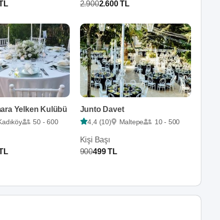
 TL
2.900
2.600 TL
ara Yelken Kulübü
Junto Davet
Kadıköy
50 - 600
4,4 (10)
Maltepe
10 - 500
Kişi Başı
 TL
900
499 TL