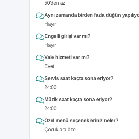
50'den az
Aynı zamanda birden fazla düğün yapılıy
Hayır
Engelli girişi var mı?
Hayır
Vale hizmeti var mı?
Evet
Servis saat kaçta sona eriyor?
24:00
Müzik saat kaçta sona eriyor?
24:00
Özel menü seçenekleriniz neler?
Çocuklara özel