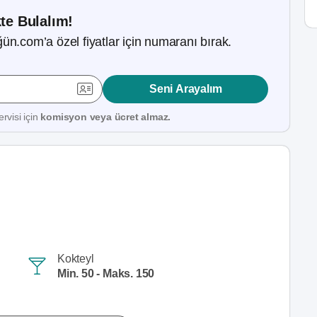
kte Bulalım!
ün.com’a özel fiyatlar için numaranı bırak.
Seni Arayalım
rvisi için
komisyon veya ücret almaz.
Kokteyl
Min. 50 - Maks. 150