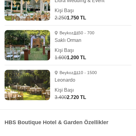
Liora Wedding & Event
Kişi Başı
2.250
1.750 TL
Beykoz
50 - 700
Saklı Orman
Kişi Başı
1.600
1.200 TL
Beykoz
10 - 1500
Leonardo
Kişi Başı
3.400
2.720 TL
HBS Boutique Hotel & Garden Özellikler