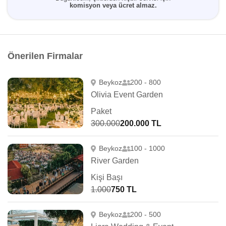
komisyon veya ücret almaz.
Önerilen Firmalar
Beykoz
200 - 800
Olivia Event Garden
Paket
300.000
200.000 TL
Beykoz
100 - 1000
River Garden
Kişi Başı
1.000
750 TL
Beykoz
200 - 500