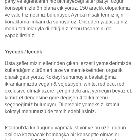
party ve eğlencenin hiç bitmeyeceği after partyli özgün
konseptimizle ön plana çıkıyoruz. 150 araçlık otoparkımız
ve vale hizmetimiz bulunuyor. Ayrıca misafirleriniz için
konaklama imkanı da sunuyoruz. Önceden yapacağınız
menü tadımlarıyla dilediğiniz menü tasarımını da
yapabilirsiniz.
Yiyecek / İçecek
Usta şeflerimizin ellerinden çıkan lezzetli yemeklerimizde
kullandığımız ürünleri taze ve memleketinden organik
olarak getiriyoruz. Kokteyl sunumuyla başlattığımız
ikramlarımızda vegan & vejetaryen, white, red eco, red
exclusive olmak üzere içeriğindeki ana yemeğin beyaz et,
kırmız et dengesine göre değişen 4 farklı menü
seçeneğimiz bulunuyor. Dilerseniz yemeksiz ikramlı
kokteyl menümüzü de tercih edebilirsiniz.
İstanbul'da kır düğünü yapmak istiyor ve bu özel günün
akıllara kazınacak bambaşka bir konseptte olmasını