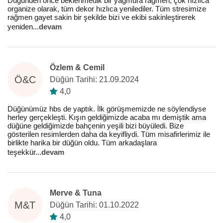
Düğünden önce beklenmedik bir yağmura rağmen, çok hızlıca
organize olarak, tüm dekor hızlıca yenilediler. Tüm stresimize
rağmen gayet sakin bir şekilde bizi ve ekibi sakinleştirerek
yeniden
...
devam
Özlem & Cemil
Ö&C
Düğün Tarihi: 21.09.2024
4,0
Düğünümüz hbs de yaptık. İlk görüşmemizde ne söylendiyse
herley gerçekleşti. Kışın geldiğimizde acaba mı demiştik ama
düğüne geldiğimizde bahçenin yeşili bizi büyüledi. Bize
gösterilen resimlerden daha da keyifliydi. Tüm misafirlerimiz ile
birlikte harika bir düğün oldu. Tüm arkadaşlara
teşekkür
...
devam
Merve & Tuna
M&T
Düğün Tarihi: 01.10.2022
4,0