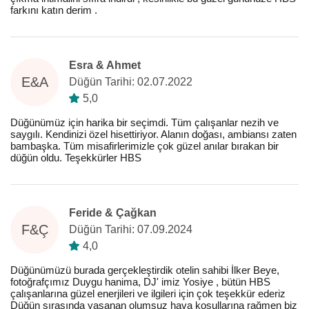
farkını katın derim .
Esra & Ahmet
E&A
Düğün Tarihi: 02.07.2022
5,0
Düğünümüz için harika bir seçimdi. Tüm çalışanlar nezih ve
saygılı. Kendinizi özel hisettiriyor. Alanın doğası, ambiansı zaten
bambaşka. Tüm misafirlerimizle çok güzel anılar bırakan bir
düğün oldu. Teşekkürler HBS
Feride & Çağkan
F&Ç
Düğün Tarihi: 07.09.2024
4,0
Düğünümüzü burada gerçekleştirdik otelin sahibi İlker Beye,
fotoğrafçımız Duygu hanima, DJ' imiz Yosiye , bütün HBS
çalışanlarına güzel enerjileri ve ilgileri için çok teşekkür ederiz
Düğün sırasında yaşanan olumsuz hava koşullarına rağmen biz