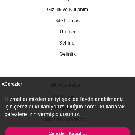
Gizlilik ve Kullanım
Site Haritası
Ürünler
Şehirler
Gelinlik
Çerezler
Avustralya
Kanada
Hizmetlerimizden en iyi şekilde faydalanabilmeniz
için çerezler kullanıyoruz. Düğün.com'u kullanarak
Almanya
çerezlere izin vermiş olursunuz.
Suudi Arabistan
Çerezleri Kabul Et