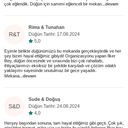
çok eğlendik. Düğün için samimi eğlenceli bir mekan
...
devam
Rima & Tunahan
R&T
Düğün Tarihi: 17.08.2024
5,0
Eşimle birlikte düğünümüzü bu mekanda gerçekleştirdik ve her
şey bizim hayal ettiğimiz gibiydi! Organizasyonu yapan İlker
Bey, düğün öncesinde ve sırasında bizi çok rahatlattı,
ihtiyaçlarımızı eksiksiz bir şekilde karşıladı ve çözüm odaklı
yaklaşımı sayesinde unutulmaz bir gece yaşadık.
Mekana
...
devam
Sude & Doğuş
S&D
Düğün Tarihi: 24.08.2024
4,0
Herşey başından sonuna, tam hayal ettiğimiz gibi geçti. Çok şık,
gönülden hizmet, güler yüz ve bizler ile sürekli ilgilenen İlker bey