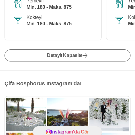
Yemekli
Ye
Min. 180 - Maks. 875
Min
Kokteyl
Kok
Min. 180 - Maks. 875
Min
Detaylı Kapasite
Çifa Bosphorus Instagram'da!
Instagram'da Gör