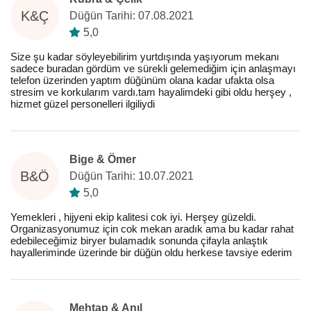
K&Ç
Düğün Tarihi: 07.08.2021
5,0
Size şu kadar söyleyebilirim yurtdışında yaşıyorum mekanı
sadece buradan gördüm ve sürekli gelemediğim için anlaşmayı
telefon üzerinden yaptım düğünüm olana kadar ufakta olsa
stresim ve korkularım vardı.tam hayalimdeki gibi oldu herşey ,
hizmet güzel personelleri ilgiliydi
Bige & Ömer
B&Ö
Düğün Tarihi: 10.07.2021
5,0
Yemekleri , hijyeni ekip kalitesi cok iyi. Herşey güzeldi.
Organizasyonumuz için cok mekan aradık ama bu kadar rahat
edebileceğimiz biryer bulamadık sonunda çifayla anlaştık
hayalleriminde üzerinde bir düğün oldu herkese tavsiye ederim
Mehtap & Anıl