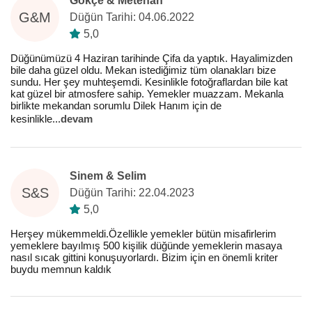
Gökçe & Metehan
G&M
Düğün Tarihi: 04.06.2022
5,0
Düğünümüzü 4 Haziran tarihinde Çifa da yaptık. Hayalimizden
bile daha güzel oldu. Mekan istediğimiz tüm olanakları bize
sundu. Her şey muhteşemdi. Kesinlikle fotoğraflardan bile kat
kat güzel bir atmosfere sahip. Yemekler muazzam. Mekanla
birlikte mekandan sorumlu Dilek Hanım için de
kesinlikle
...
devam
Sinem & Selim
S&S
Düğün Tarihi: 22.04.2023
5,0
Herşey mükemmeldi.Özellikle yemekler bütün misafirlerim
yemeklere bayılmış 500 kişilik düğünde yemeklerin masaya
nasıl sıcak gittini konuşuyorlardı. Bizim için en önemli kriter
buydu memnun kaldık