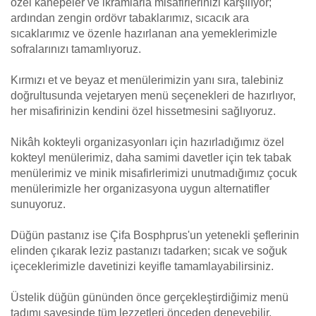
özel kanepeler ve ikramlarla misafirlerinizi karşılıyor;
ardından zengin ordövr tabaklarımız, sıcacık ara
sıcaklarımız ve özenle hazırlanan ana yemeklerimizle
sofralarınızı tamamlıyoruz.
Kırmızı et ve beyaz et menülerimizin yanı sıra, talebiniz
doğrultusunda vejetaryen menü seçenekleri de hazırlıyor,
her misafirinizin kendini özel hissetmesini sağlıyoruz.
Nikâh kokteyli organizasyonları için hazırladığımız özel
kokteyl menülerimiz, daha samimi davetler için tek tabak
menülerimiz ve minik misafirlerimizi unutmadığımız çocuk
menülerimizle her organizasyona uygun alternatifler
sunuyoruz.
Düğün pastanız ise Çifa Bosphprus'un yetenekli şeflerinin
elinden çıkarak leziz pastanızı tadarken; sıcak ve soğuk
içeceklerimizle davetinizi keyifle tamamlayabilirsiniz.
Üstelik düğün gününden önce gerçekleştirdiğimiz menü
tadımı sayesinde tüm lezzetleri önceden deneyebilir,