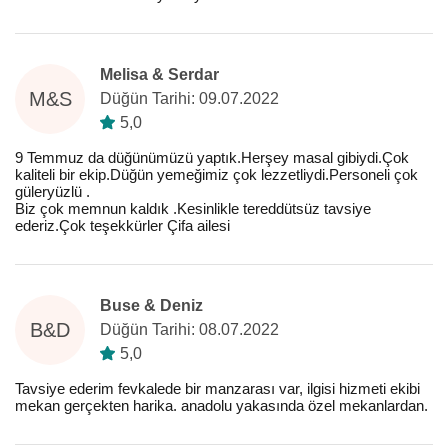
Melisa & Serdar
M&S
Düğün Tarihi: 09.07.2022
5,0
9 Temmuz da düğünümüzü yaptık.Herşey masal gibiydi.Çok
kaliteli bir ekip.Düğün yemeğimiz çok lezzetliydi.Personeli çok
güleryüzlü .
Biz çok memnun kaldık .Kesinlikle tereddütsüz tavsiye
ederiz.Çok teşekkürler Çifa ailesi
Buse & Deniz
B&D
Düğün Tarihi: 08.07.2022
5,0
Tavsiye ederim fevkalede bir manzarası var, ilgisi hizmeti ekibi
mekan gerçekten harika. anadolu yakasında özel mekanlardan.