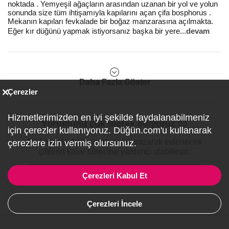
noktada . Yemyeşil ağaçların arasından uzanan bir yol ve yolun
sonunda size tüm ihtişamıyla kapılarını açan çifa bosphorus .
Mekanın kapıları fevkalade bir boğaz manzarasına açılmakta.
Eğer kır düğünü yapmak istiyorsanız başka bir yere
...
devam
Daha Fazla Göster
Çerezler
Hizmetlerimizden en iyi şekilde faydalanabilmeniz
Yorumunu çok merak ediyoruz 😍
için çerezler kullanıyoruz. Düğün.com'u kullanarak
Bu firma ile ilgili tecrübelerini yazarak evlenecek
çerezlere izin vermiş olursunuz.
çiftlerin karar sürecine yardımcı olabilirsin.
Yorum Yaz
Çerezleri Kabul Et
Çerezleri İncele