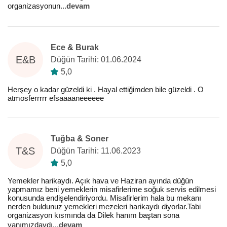
organizasyonun
...
devam
Ece & Burak
E&B
Düğün Tarihi: 01.06.2024
5,0
Herşey o kadar güzeldi ki . Hayal ettiğimden bile güzeldi . O
atmosferrrrr efsaaaaneeeeee
Tuğba & Soner
T&S
Düğün Tarihi: 11.06.2023
5,0
Yemekler harikaydı. Açık hava ve Haziran ayında düğün
yapmamız beni yemeklerin misafirlerime soğuk servis edilmesi
konusunda endişelendiriyordu. Misafirlerim hala bu mekanı
nerden buldunuz yemekleri mezeleri harikaydı diyorlar.Tabi
organizasyon kısmında da Dilek hanım baştan sona
yanımızdaydı
...
devam