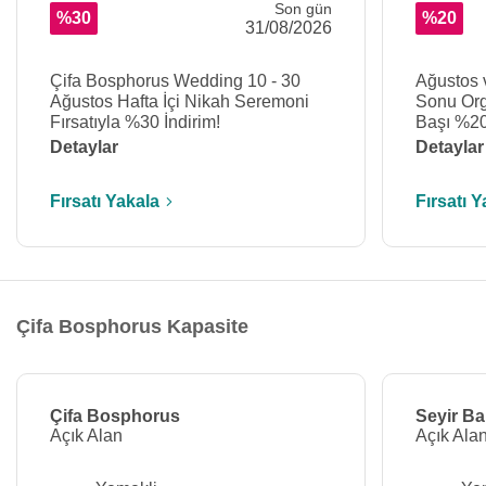
Son gün
%30
%20
31/08/2026
Çifa Bosphorus Wedding 10 - 30
Ağustos 
Ağustos Hafta İçi Nikah Seremoni
Sonu Org
Fırsatıyla %30 İndirim!
Başı %20
Detaylar
Detaylar
Fırsatı Yakala
Fırsatı Y
Çifa Bosphorus Kapasite
Çifa Bosphorus
Seyir B
Açık Alan
Açık Ala