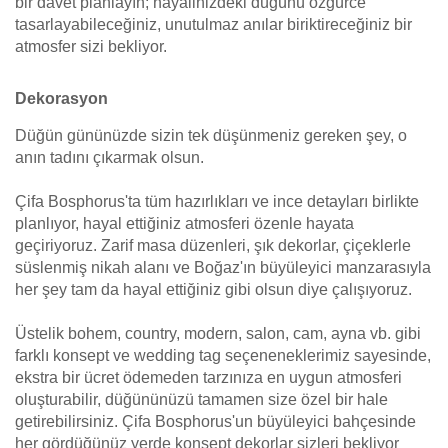
bir davet planlayın; hayalinizdeki düğünü özgürce
tasarlayabileceğiniz, unutulmaz anılar biriktireceğiniz bir
atmosfer sizi bekliyor.
Dekorasyon
Düğün gününüzde sizin tek düşünmeniz gereken şey, o
anın tadını çıkarmak olsun.
Çifa Bosphorus'ta tüm hazırlıkları ve ince detayları birlikte
planlıyor, hayal ettiğiniz atmosferi özenle hayata
geçiriyoruz. Zarif masa düzenleri, şık dekorlar, çiçeklerle
süslenmiş nikah alanı ve Boğaz'ın büyüleyici manzarasıyla
her şey tam da hayal ettiğiniz gibi olsun diye çalışıyoruz.
Üstelik bohem, country, modern, salon, cam, ayna vb. gibi
farklı konsept ve wedding tag seçeneneklerimiz sayesinde,
ekstra bir ücret ödemeden tarzınıza en uygun atmosferi
oluşturabilir, düğününüzü tamamen size özel bir hale
getirebilirsiniz. Çifa Bosphorus'un büyüleyici bahçesinde
her gördüğünüz yerde konsept dekorlar sizleri bekliyor