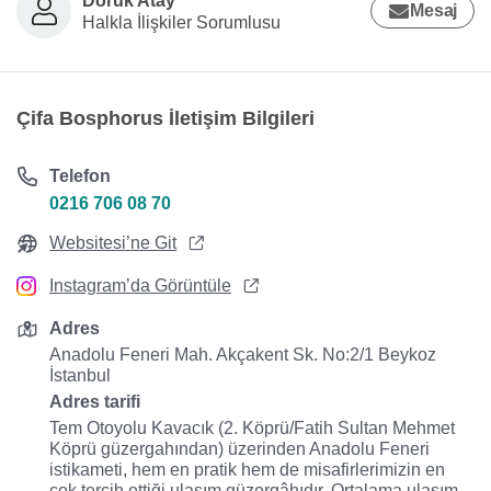
Doruk Atay
Mesaj
Halkla İlişkiler Sorumlusu
Çifa Bosphorus İletişim Bilgileri
Telefon
0216 706 08 70
Websitesi’ne Git
Instagram’da Görüntüle
Adres
Anadolu Feneri Mah. Akçakent Sk. No:2/1 Beykoz
İstanbul
Adres tarifi
Tem Otoyolu Kavacık (2. Köprü/Fatih Sultan Mehmet
Köprü güzergahından) üzerinden Anadolu Feneri
istikameti, hem en pratik hem de misafirlerimizin en
çok tercih ettiği ulaşım güzergâhıdır. Ortalama ulaşım