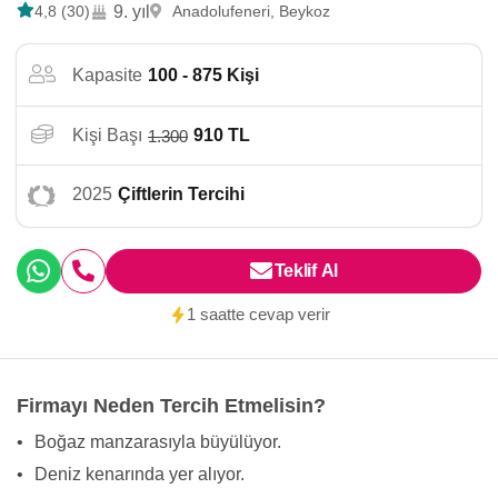
4,8 (30)
9. yıl
Anadolufeneri, Beykoz
Kapasite
100 - 875 Kişi
Kişi Başı
910 TL
1.300
2025
Çiftlerin Tercihi
Teklif Al
1 saatte cevap verir
Firmayı Neden Tercih Etmelisin?
•
Boğaz manzarasıyla büyülüyor.
•
Deniz kenarında yer alıyor.