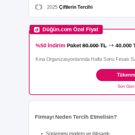
2025
Çiftlerin Tercihi
Düğün.com Özel Fiyat
%50 İndirim
Paket
80.000 TL
40.000 
Kına Organizasyonlarında Hafta Sonu Fırsatı: 
Tükenme
Son Gün
Hizmet Detayları :
Firmayı Neden Tercih Etmelisin?
•
Süslemesi modern ve ihtişamlı.