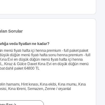
ulan Sorular
lığa veda fiyatları ne kadar?
 menü fiyatı hafta içi henna premium - full paket paket
düşük düğün menü fiyatı hafta sonu henna premium - full
ına Evi en düşük düğün menü fiyatı hafta içi henna
 TL, Kiraz & Gülce Davet Kına Evi en düşük düğün menü
ubat dahil paket 64800 TL
Gelin hamamı, Hint kınası, Kına ekibi, Kına mumu, Kına
psisi, Kına töreni, Semazen, Zenne / oryantal
oru Sor