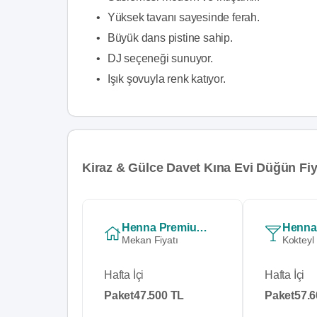
•
Yüksek tavanı sayesinde ferah.
•
Büyük dans pistine sahip.
•
DJ seçeneği sunuyor.
•
Işık şovuyla renk katıyor.
Kiraz & Gülce Davet Kına Evi Düğün Fiya
Henna Premium - Full Paket
Mekan Fiyatı
Kokteyl
Hafta İçi
Hafta İçi
Paket
47.500 TL
Paket
57.6