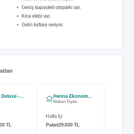
•
Geniş kapasiteli otoparkı var.
•
Kına ekibi var.
•
Gelin kaftanı veriyor.
tları
Henna Deluxe - Çerez Meşrubat Dahil
Henna Ekonomik - Mekan Organizasyon
Mekan Fiyatı
Hafta İçi
00 TL
Paket
29.000 TL