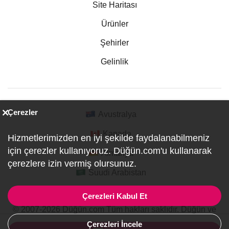
Site Haritası
Ürünler
Şehirler
Gelinlik
Çerezler
Avustralya
Kanada
Hizmetlerimizden en iyi şekilde faydalanabilmeniz
için çerezler kullanıyoruz. Düğün.com'u kullanarak
Almanya
çerezlere izin vermiş olursunuz.
Suudi Arabistan
Çerezleri Kabul Et
© 2007-2026 Düğün.com Tüm hakları saklıdır. Düğün ve
Özel Etkinlik Online Planlama Sitesi.
Çerezleri İncele