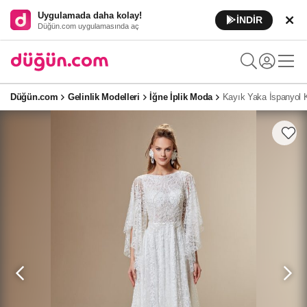
Uygulamada daha kolay!
İNDİR
Düğün.com uygulamasında aç
Düğün.com
Gelinlik Modelleri
İğne İplik Moda
Kayık Yaka İspanyol K