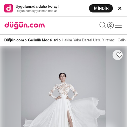
Uygulamada daha kolay!
İNDİR
Düğün.com uygulamasında aç
Düğün.com
Gelinlik Modelleri
Hakim Yaka Dantel Üstlü Yırtmaçlı Gelinl