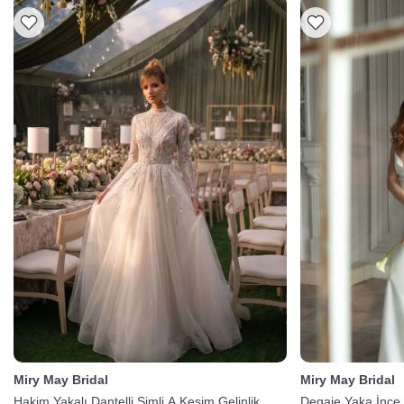
Miry May Bridal
Miry May Bridal
Hakim Yakalı Dantelli Simli A Kesim Gelinlik
Degaje Yaka İnce 