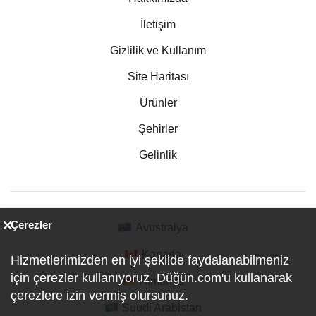
İletişim
Gizlilik ve Kullanım
Site Haritası
Ürünler
Şehirler
Gelinlik
Çerezler
Avustralya
Kanada
Hizmetlerimizden en iyi şekilde faydalanabilmeniz
için çerezler kullanıyoruz. Düğün.com'u kullanarak
Almanya
çerezlere izin vermiş olursunuz.
Suudi Arabistan