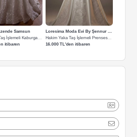
Nazende Samsun
Loresima Moda Evi By Şennur Kosif
ALA Asr-ı
aş İşlemeli Kaburga
Hakim Yaka Taş İşlemeli Prenses
Hakim Yaka
Gelinlik
Tesettür Gel
n itibaren
16.000 TL'den itibaren
20.000 TL'