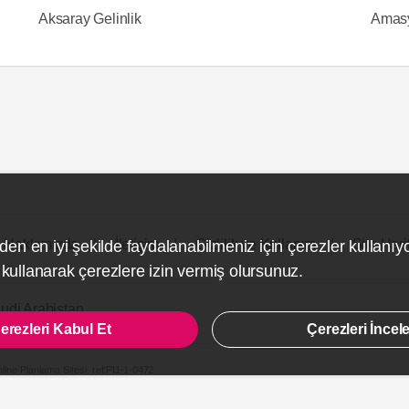
Aksaray Gelinlik
Amasy
Hakkımızda
İletişim
Gizlilik ve Kullanım
Site Hari
den en iyi şekilde faydalanabilmeniz için çerezler kullanıy
ullanarak çerezlere izin vermiş olursunuz.
udi Arabistan
erezleri Kabul Et
Çerezleri İncel
line Planlama Sitesi.
ref:PI1-1-0472