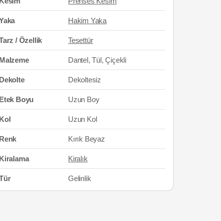
Kesim
Prenses Kesim
Yaka
Hakim Yaka
Tarz / Özellik
Tesettür
Malzeme
Dantel, Tül, Çiçekli
Dekolte
Dekoltesiz
Etek Boyu
Uzun Boy
Kol
Uzun Kol
Renk
Kırık Beyaz
Kiralama
Kiralık
Tür
Gelinlik