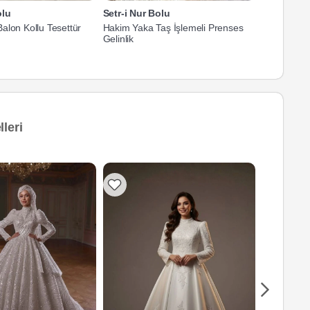
olu
Setr-i Nur Bolu
Setr-i Nur
alon Kollu Tesettür
Hakim Yaka Taş İşlemeli Prenses
Hakim Yaka
Gelinlik
Gelinlik
leri