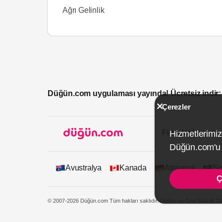
Ağrı Gelinlik
Düğün.com uygulaması yayında! Ücretsiz indir:
Çerezler
Firmalar İçin
Hizmetlerimiz
Düğün.com'u k
Avustralya
Kanada
Almanya
Su
Ç
© 2007-2026 Düğün.com Tüm hakları saklıdır. Düğün ve Özel Etkinlik On