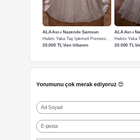
ALA Asr-ı Nazende Samsun
ALA Asr-ı 
Hakim Yaka Taş İşlemeli Prenses
Hakim Yaka T
Gelinlik
Gelinlik
20.000 TL'den itibaren
20.000 TL'de
Yorumunu çok merak ediyoruz 😍
Ad Soyad
E-posta