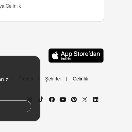
a Gelinlik
tası
Ürünler
Şehirler
Gelinlik
oruz.
e