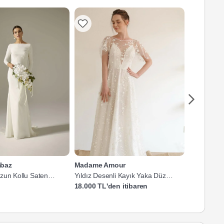
baz
Madame Amour
Mediha Ca
zun Kollu Saten
Yıldız Desenli Kayık Yaka Düz
Kayık Yaka
Kesim Gelinlik
Gelinlik
18.000 TL'den itibaren
72.752 TL