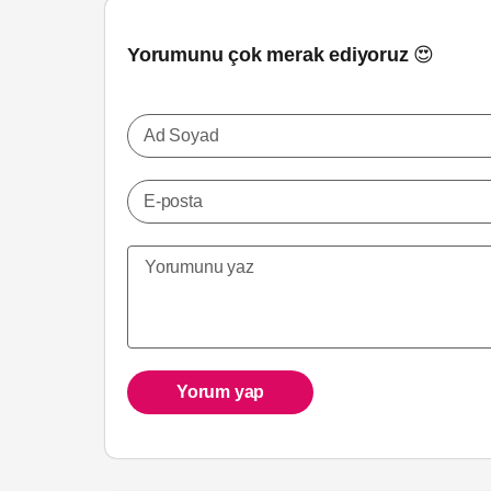
Yorumunu çok merak ediyoruz 😍
Ad Soyad
E-posta
Yorum yap