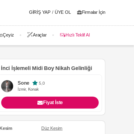
GIRIŞ YAP
/
ÜYE OL
Firmalar İçin
Çeyiz
Araçlar
Hızlı Teklif Al
İnci İşlemeli Midi Boy Nikah Gelinliği
Sone
5,0
İzmir, Konak
Fiyat İste
Kesim
Düz Kesim