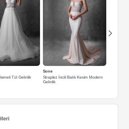
Sone
Sone
lemeli Tül Gelinlik
Straplez İncili Balık Kesim Modern
Taş İşlemel
Gelinlik
Gelinlik
leri