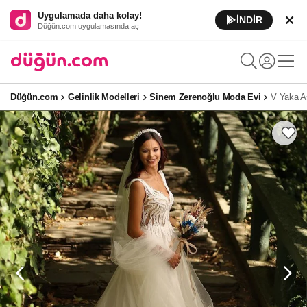
Uygulamada daha kolay!
İNDİR
Düğün.com uygulamasında aç
Düğün.com
Gelinlik Modelleri
Sinem Zerenoğlu Moda Evi
V Yaka As