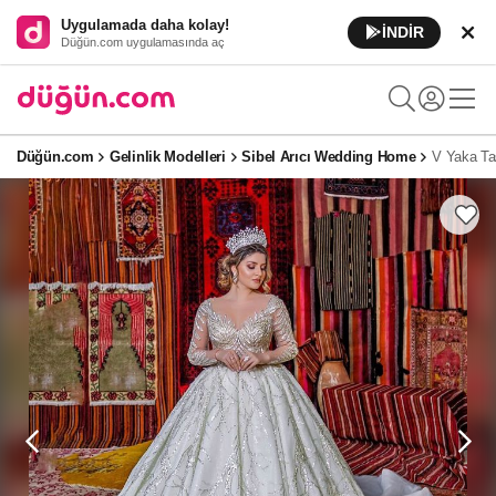
Uygulamada daha kolay!
İNDİR
Düğün.com uygulamasında aç
Düğün.com
Gelinlik Modelleri
Sibel Arıcı Wedding Home
V Yaka Taş