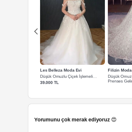
Les Belleza Moda Evi
Filizin Mod
Düşük Omuzlu Çiçek İşlemeli
Düşük Omuz F
Prenses Gelinlik
Prenses Gelin
39.000 TL
Yorumunu çok merak ediyoruz 😍