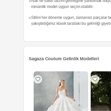
Naif ve sakin tarzını gelinliğine yansıtmak isti
romantik model uygun seçim olabilir.
Stilini her döneme uygun, zamansız parçalar be
yakıştırdığımız klasik tarzdaki bu gelinliği giyebi
Sagaza Couture Gelinlik Modelleri