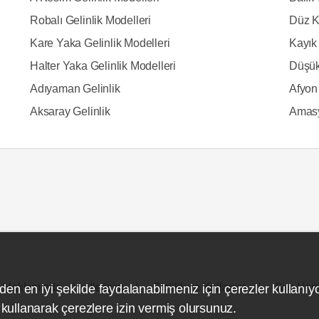
Robalı Gelinlik Modelleri
Düz K
Kare Yaka Gelinlik Modelleri
Kayık 
Halter Yaka Gelinlik Modelleri
Düşük
Adıyaman Gelinlik
Afyon 
Aksaray Gelinlik
Amasy
Hakkımızda
İletişim
Gizlilik ve Kullanım
Site Hari
den en iyi şekilde faydalanabilmeniz için çerezler kullanıy
ullanarak çerezlere izin vermiş olursunuz.