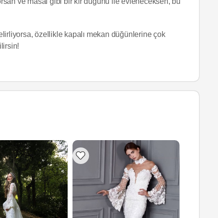
yorsan ve masal gibi bir kır düğünü ile evleneceksen, bu
lirliyorsa, özellikle kapalı mekan düğünlerine çok
lirsin!