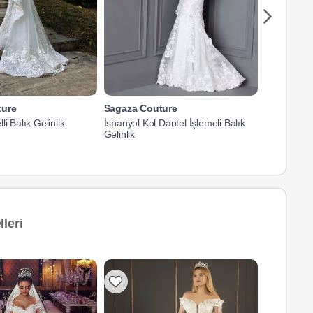
ture
Sagaza Couture
Sagaza Co
i Balık Gelinlik
İspanyol Kol Dantel İşlemeli Balık
Siyah Keme
Gelinlik
Gelinlik
leri