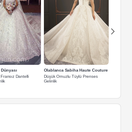
a Dünyası
Olablanca Sabiha Haute Couture
ransız Dantelli
Düşük Omuzlu Tüylü Prenses
Düşük Omuz
lik
Gelinlik
Prenses Gel
35.000 TL'