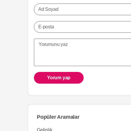
Ad Soyad
E-posta
Yorum yap
Popüler Aramalar
Gelinlik