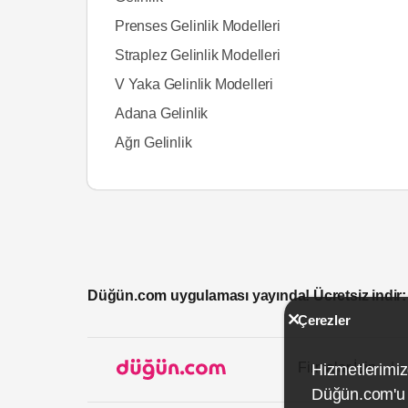
Prenses Gelinlik Modelleri
Straplez Gelinlik Modelleri
V Yaka Gelinlik Modelleri
Adana Gelinlik
Ağrı Gelinlik
Düğün.com uygulaması yayında! Ücretsiz indir:
Çerezler
Firmalar İçin
Hizmetlerimiz
Düğün.com'u k