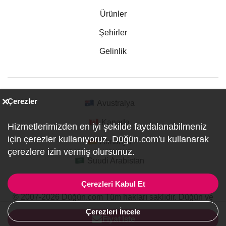
Ürünler
Şehirler
Gelinlik
Çerezler
Avustralya
Kanada
Hizmetlerimizden en iyi şekilde faydalanabilmeniz
için çerezler kullanıyoruz. Düğün.com'u kullanarak
Almanya
çerezlere izin vermiş olursunuz.
Suudi Arabistan
Çerezleri Kabul Et
© 2007-2026 Düğün.com Tüm hakları saklıdır. Düğün ve
Özel Etkinlik Online Planlama Sitesi.
Çerezleri İncele
ref:PI1-1-0018
Fiyat İste