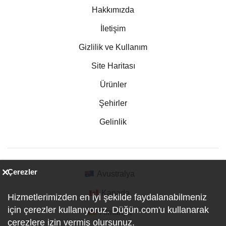
Hakkımızda
İletişim
Gizlilik ve Kullanım
Site Haritası
Ürünler
Şehirler
Gelinlik
Çerezler
Avustralya
Kanada
Hizmetlerimizden en iyi şekilde faydalanabilmeniz
için çerezler kullanıyoruz. Düğün.com'u kullanarak
Almanya
çerezlere izin vermiş olursunuz.