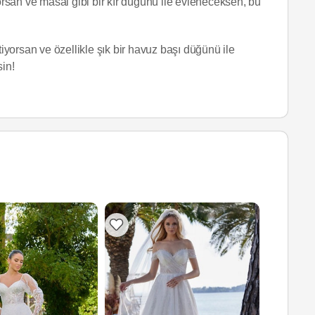
yorsan ve masal gibi bir kır düğünü ile evleneceksen, bu
yorsan ve özellikle şık bir havuz başı düğünü ile
sin!