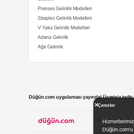
Prenses Gelinlik Modelleri
Straplez Gelinlik Modelleri
V Yaka Gelinlik Modelleri
Adana Gelinlik
Ağrı Gelinlik
Düğün.com uygulaması yayında! Ücretsiz indir:
Çerezler
Firmalar İçin
Hizmetlerimiz
Düğün.com'u k