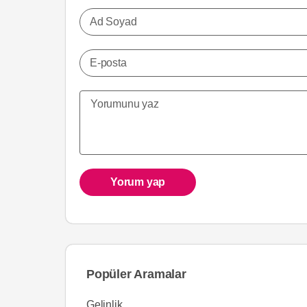
Ad Soyad
E-posta
Yorum yap
Popüler Aramalar
Gelinlik