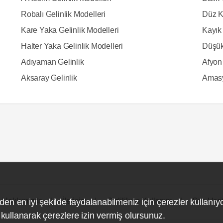
Robalı Gelinlik Modelleri
Düz K
Kare Yaka Gelinlik Modelleri
Kayık 
Halter Yaka Gelinlik Modelleri
Düşük
Adıyaman Gelinlik
Afyon 
Aksaray Gelinlik
Amasy
Hakkımızda
İletişim
Gizlilik ve Kullanım
Site Hari
den en iyi şekilde faydalanabilmeniz için çerezler kullanıy
ullanarak çerezlere izin vermiş olursunuz.