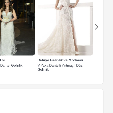
Evi
Behiye Gelinlik ve Modaevi
Filizin M
 Dantel Gelinlik
V Yaka Dantelli Yırtmaçlı Düz
V Yaka Askı
Gelinlik
Gelinlik