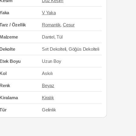
Kesim
Düz Kesim
Yaka
V Yaka
Tarz / Özellik
Romantik
,
Cesur
Malzeme
Dantel, Tül
Dekolte
Sırt Dekolteli, Göğüs Dekolteli
Etek Boyu
Uzun Boy
Kol
Askılı
Renk
Beyaz
Kiralama
Kiralık
Tür
Gelinlik