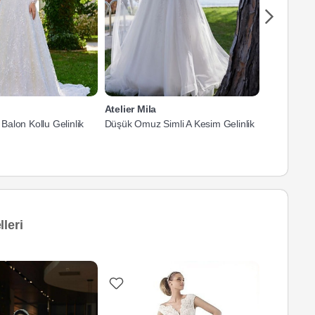
Atelier Mila
Atelier Mil
alon Kollu Gelinlik
Düşük Omuz Simli A Kesim Gelinlik
Düşük Omuz
Helen Gelin
leri