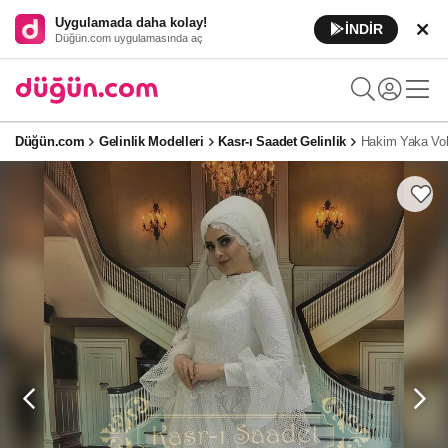
Uygulamada daha kolay!
İNDİR
Düğün.com uygulamasında aç
Düğün.com
Gelinlik Modelleri
Kasr-ı Saadet Gelinlik
Hakim Yaka Vola