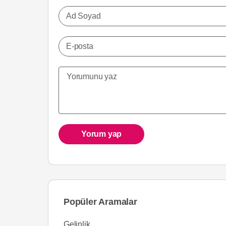
Ad Soyad
E-posta
Yorum yap
Popüler Aramalar
Gelinlik