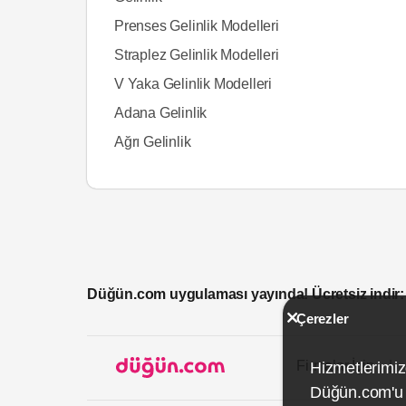
Prenses Gelinlik Modelleri
Straplez Gelinlik Modelleri
V Yaka Gelinlik Modelleri
Adana Gelinlik
Ağrı Gelinlik
Düğün.com uygulaması yayında! Ücretsiz indir:
Çerezler
Firmalar İçin
Hizmetlerimiz
Düğün.com'u k