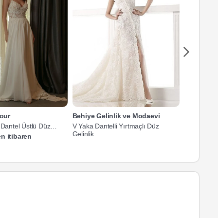
our
Behiye Gelinlik ve Modaevi
Filizin M
 Dantel Üstlü Düz
V Yaka Dantelli Yırtmaçlı Düz
V Yaka Askı
k
Gelinlik
Gelinlik
n itibaren