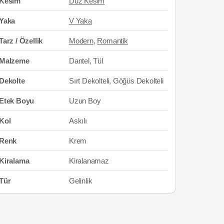
Kesim
Düz Kesim
Yaka
V Yaka
Tarz / Özellik
Modern
,
Romantik
Malzeme
Dantel, Tül
Dekolte
Sırt Dekolteli, Göğüs Dekolteli
Etek Boyu
Uzun Boy
Kol
Askılı
Renk
Krem
Kiralama
Kiralanamaz
Tür
Gelinlik