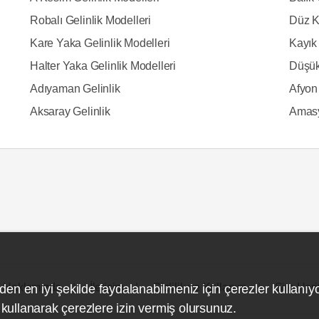
Robalı Gelinlik Modelleri
Düz K
Kare Yaka Gelinlik Modelleri
Kayık 
Halter Yaka Gelinlik Modelleri
Düşük
Adıyaman Gelinlik
Afyon 
Aksaray Gelinlik
Amasy
Hakkımızda
İletişim
Gizlilik ve Kullanım
Site Hari
den en iyi şekilde faydalanabilmeniz için çerezler kullanıy
ullanarak çerezlere izin vermiş olursunuz.