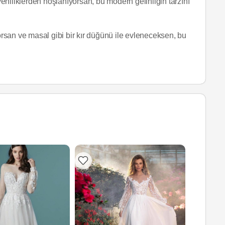
 yeniliklerden hoşlanıyorsan, bu modern gelinliğin tarzını
yorsan ve masal gibi bir kır düğünü ile evleneceksen, bu