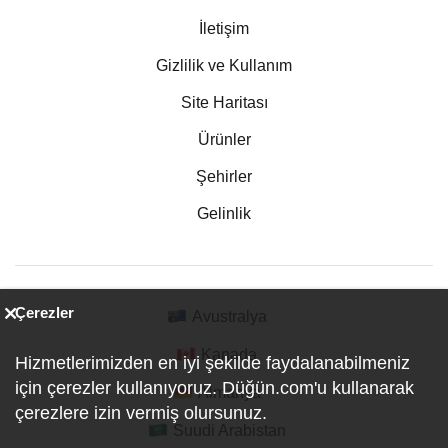
İletişim
Gizlilik ve Kullanım
Site Haritası
Ürünler
Şehirler
Gelinlik
Çerezler
Avustralya
Kanada
Hizmetlerimizden en iyi şekilde faydalanabilmeniz
için çerezler kullanıyoruz. Düğün.com'u kullanarak
Almanya
çerezlere izin vermiş olursunuz.
Suudi Arabistan