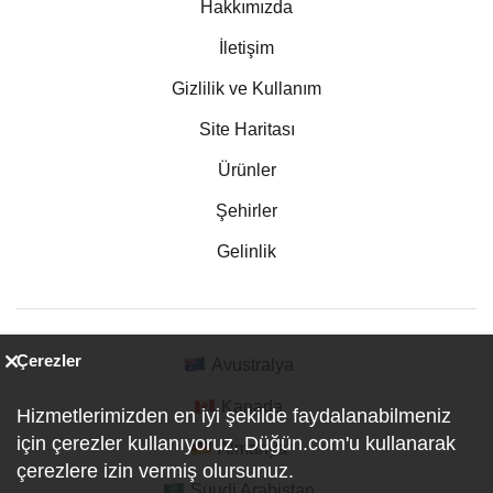
Hakkımızda
İletişim
Gizlilik ve Kullanım
Site Haritası
Ürünler
Şehirler
Gelinlik
Çerezler
Avustralya
Kanada
Hizmetlerimizden en iyi şekilde faydalanabilmeniz
için çerezler kullanıyoruz. Düğün.com'u kullanarak
Almanya
çerezlere izin vermiş olursunuz.
Suudi Arabistan