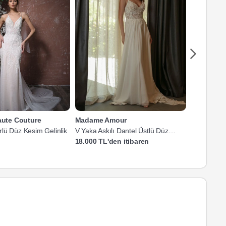
Haute Couture
Madame Amour
Hayal Mod
lü Düz Kesim Gelinlik
V Yaka Askılı Dantel Üstlü Düz
V Yaka Askı
Kesim Gelinlik
18.000 TL'den itibaren