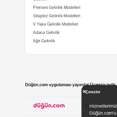
Prenses Gelinlik Modelleri
Straplez Gelinlik Modelleri
V Yaka Gelinlik Modelleri
Adana Gelinlik
Ağrı Gelinlik
Düğün.com uygulaması yayında! Ücretsiz indir:
Çerezler
Firmalar İçin
Hizmetlerimiz
Düğün.com'u k