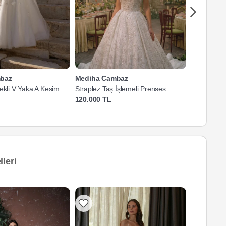
baz
Mediha Cambaz
Mediha C
ekli V Yaka A Kesim
Straplez Taş İşlemeli Prenses
3 Boyutlu Çi
Gelinlik
Kuyruklu Ge
120.000 TL
95.000 TL
leri