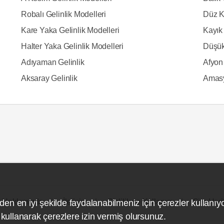
Robalı Gelinlik Modelleri
Düz K
Kare Yaka Gelinlik Modelleri
Kayık 
Halter Yaka Gelinlik Modelleri
Düşük
Adıyaman Gelinlik
Afyon 
Aksaray Gelinlik
Amasy
Hakkımızda
İletişim
Gizlilik ve Kullanım
Site Hari
den en iyi şekilde faydalanabilmeniz için çerezler kullanıy
ullanarak çerezlere izin vermiş olursunuz.