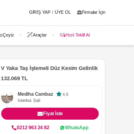
GIRIŞ YAP
/
ÜYE OL
Firmalar İçin
Çeyiz
Araçlar
Hızlı Teklif Al
V Yaka Taş İşlemeli Düz Kesim Gelinlik
132.069 TL
Mediha Cambaz
4,6
İstanbul, Şişli
Fiyat İste
0212 963 24 82
WhatsApp