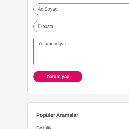
Ad Soyad
E-posta
Yorum yap
Popüler Aramalar
Gelinlik