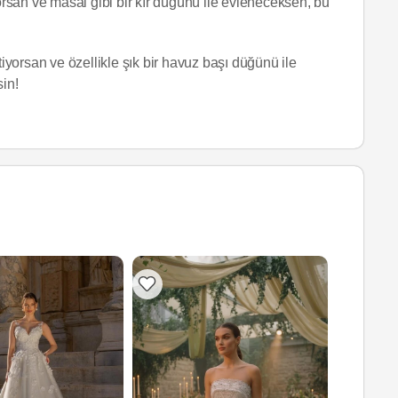
yorsan ve masal gibi bir kır düğünü ile evleneceksen, bu
yorsan ve özellikle şık bir havuz başı düğünü ile
sin!