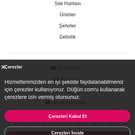
Site Haritası
Ürünler
Şehirler
Gelinlik
Çerezler
Avustralya
Kanada
Hizmetlerimizden en iyi şekilde faydalanabilmeniz
için çerezler kullanıyoruz. Düğün.com'u kullanarak
Almanya
çerezlere izin vermiş olursunuz.
Suudi Arabistan
Çerezleri Kabul Et
© 2007-2026 Düğün.com Tüm hakları saklıdır. Düğün ve
Özel Etkinlik Online Planlama Sitesi.
Çerezleri İncele