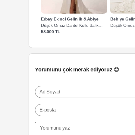
Erbay Ekinci Gelinlik & Abiye
Behiye Geli
Düşük Omuz Dantel Kollu Balık
Düşük Omuz Da
Gelinlik
58.000 TL
Yorumunu çok merak ediyoruz 😍
Ad Soyad
E-posta