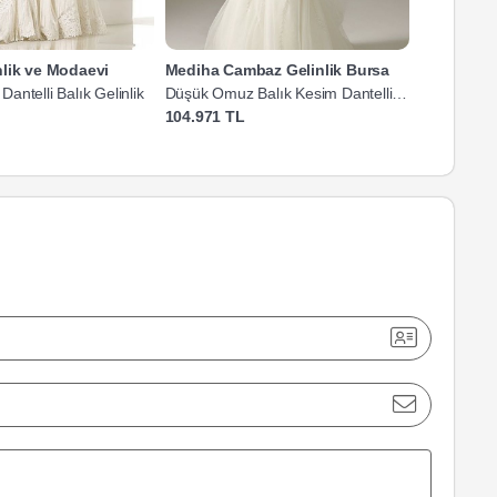
nlik ve Modaevi
Mediha Cambaz Gelinlik Bursa
Mediha C
ntelli Balık Gelinlik
Düşük Omuz Balık Kesim Dantelli
Düşük Omuz 
Gelinlik
104.971 TL
104.971 T