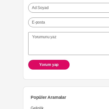
Ad Soyad
E-posta
Yorum yap
Popüler Aramalar
Gelinlik