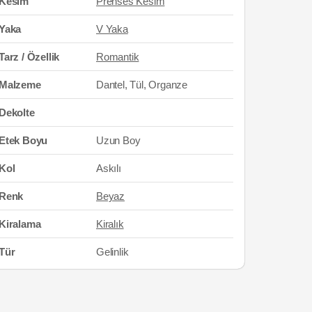
Kesim
Prenses Kesim
Yaka
V Yaka
Tarz / Özellik
Romantik
Malzeme
Dantel, Tül, Organze
Dekolte
Etek Boyu
Uzun Boy
Kol
Askılı
Renk
Beyaz
Kiralama
Kiralık
Tür
Gelinlik