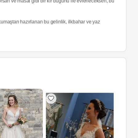
yorsan ve masal gibi bir kır düğünü ile evleneceksen, bu
maştan hazırlanan bu gelinlik, ilkbahar ve yaz