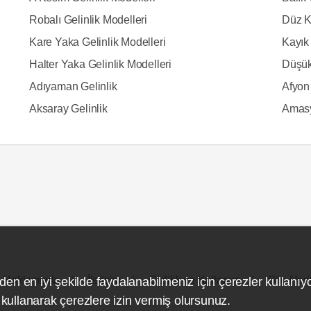
Robalı Gelinlik Modelleri
Düz K
Kare Yaka Gelinlik Modelleri
Kayık 
Halter Yaka Gelinlik Modelleri
Düşük
Adıyaman Gelinlik
Afyon 
Aksaray Gelinlik
Amasy
Hakkımızda
İletişim
Gizlilik ve Kullanım
Site Hari
den en iyi şekilde faydalanabilmeniz için çerezler kullanıy
ullanarak çerezlere izin vermiş olursunuz.