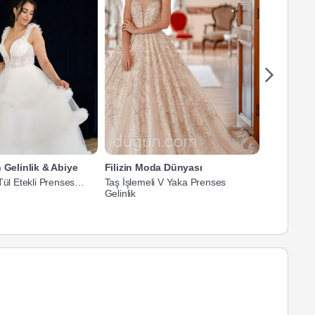
n Gelinlik & Abiye
Filizin Moda Dünyası
Filizin M
Tül Etekli Prenses
Taş İşlemeli V Yaka Prenses
V Yaka İşl
Gelinlik
Gelinlik