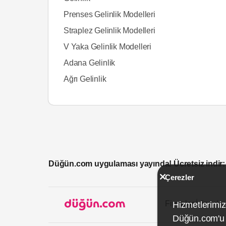
Prenses Gelinlik Modelleri
Straplez Gelinlik Modelleri
V Yaka Gelinlik Modelleri
Adana Gelinlik
Ağrı Gelinlik
Düğün.com uygulaması yayında! Ücretsiz indir:
Çerezler
Firmalar İçin
Hizmetlerimiz
Düğün.com'u k