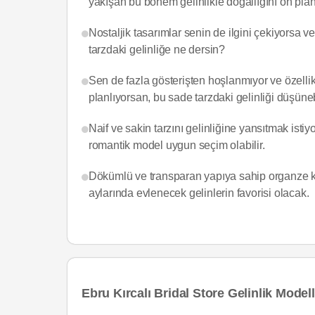
yakışan bu bohem gelinlikle doğallığını ön plana
Nostaljik tasarımlar senin de ilgini çekiyorsa v
tarzdaki gelinliğe ne dersin?
Sen de fazla gösterişten hoşlanmıyor ve özellik
planlıyorsan, bu sade tarzdaki gelinliği düşüneb
Naif ve sakin tarzını gelinliğine yansıtmak isti
romantik model uygun seçim olabilir.
Dökümlü ve transparan yapıya sahip organze ku
aylarında evlenecek gelinlerin favorisi olacak.
Ebru Kırcalı Bridal Store Gelinlik Modell