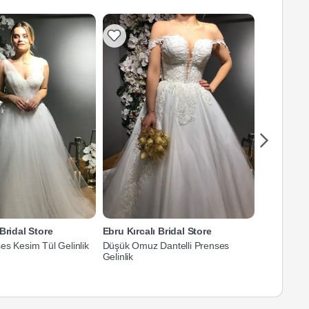
 Bridal Store
Ebru Kırcalı Bridal Store
Ebru Kırca
es Kesim Tül Gelinlik
Düşük Omuz Dantelli Prenses
Straplez Ya
Gelinlik