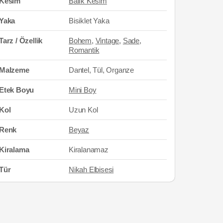
Kesim
Balık Kesim
Yaka
Bisiklet Yaka
Tarz / Özellik
Bohem
,
Vintage
,
Sade
,
Romantik
Malzeme
Dantel, Tül, Organze
Etek Boyu
Mini Boy
Kol
Uzun Kol
Renk
Beyaz
Kiralama
Kiralanamaz
Tür
Nikah Elbisesi