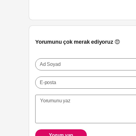
Yorumunu çok merak ediyoruz 😍
Ad Soyad
E-posta
Yorum yap