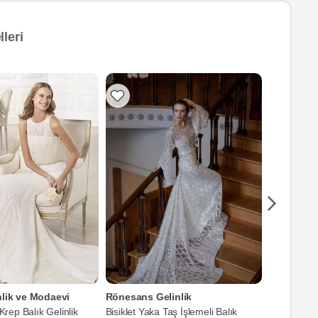
leri
nlik ve Modaevi
Rönesans Gelinlik
Esra Özca
Krep Balık Gelinlik
Bisiklet Yaka Taş İşlemeli Balık
Geometrik D