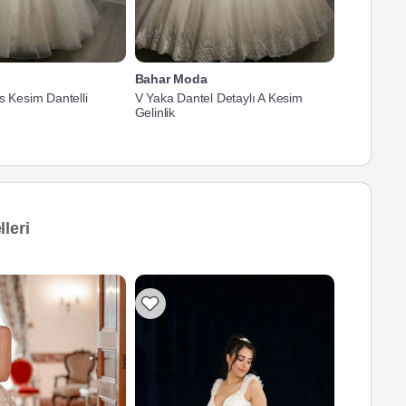
Bahar Moda
Bahar Mo
s Kesim Dantelli
V Yaka Dantel Detaylı A Kesim
Straplez Y
Gelinlik
Gelinlik
leri