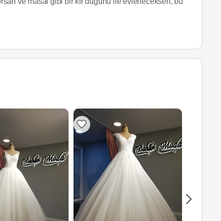
yorsan ve masal gibi bir kır düğünü ile evleneceksen, bu