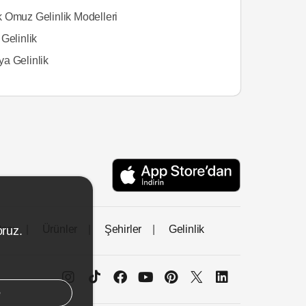
 Omuz Gelinlik Modelleri
Gelinlik
a Gelinlik
tası
Ürünler
Şehirler
Gelinlik
oruz.
e