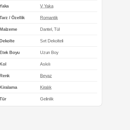
Yaka
V Yaka
Tarz / Özellik
Romantik
Malzeme
Dantel, Tül
Dekolte
Sırt Dekolteli
Etek Boyu
Uzun Boy
Kol
Askılı
Renk
Beyaz
Kiralama
Kiralık
Tür
Gelinlik