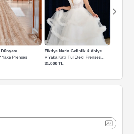
a Dünyası
Fikriye Narin Gelinlik & Abiye
Piraye We
 V Yaka Prenses
V Yaka Katlı Tül Etekli Prenses
İncili ve T
Gelinlik
Gelinlik
31.000 TL
35.000 TL'