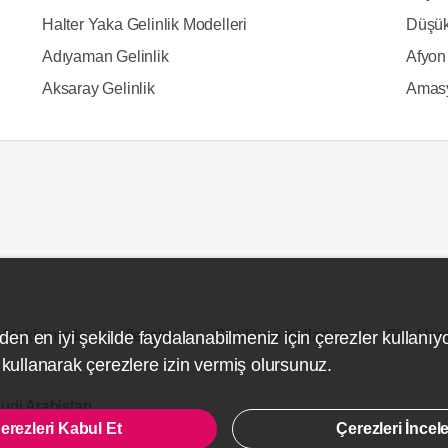
Halter Yaka Gelinlik Modelleri
Düşük
Adıyaman Gelinlik
Afyon 
Aksaray Gelinlik
Amasy
Hakkımızda
İletişim
Gizlilik ve Kullanım
Site Hari
den en iyi şekilde faydalanabilmeniz için çerezler kullanıy
ullanarak çerezlere izin vermiş olursunuz.
udi Arabistan
erezleri Kabul Et
Çerezleri İncel