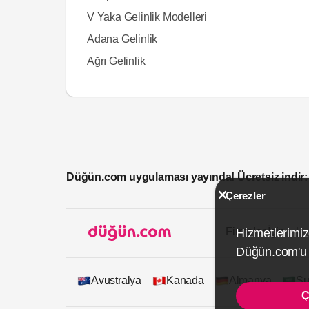
V Yaka Gelinlik Modelleri
Adana Gelinlik
Ağrı Gelinlik
Düğün.com uygulaması yayında! Ücretsiz indir:
Çerezler
Firmalar İçin
Hizmetlerimiz
Düğün.com'u k
Avustralya
Kanada
Almanya
Su
Ç