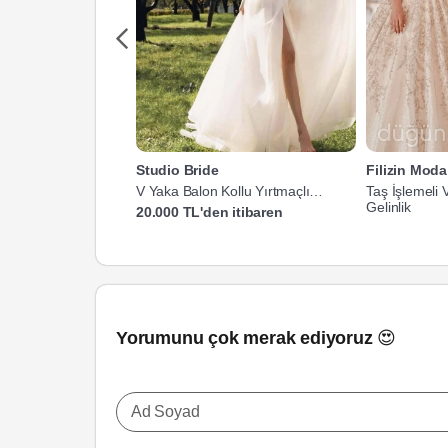
Studio Bride
Filizin Mod
V Yaka Balon Kollu Yırtmaçlı
Taş İşlemeli
Gelinlik
Gelinlik
20.000 TL'den itibaren
Yorumunu çok merak ediyoruz 😍
Ad Soyad